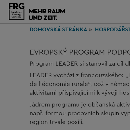
DOMOVSKÁ STRÁNKA
HOSPODÁŘS
EVROPSKÝ PROGRAM PODPO
Program LEADER si stanovil za cíl 
LEADER vychází z francouzského: „
de l'économie rurale“, což v něme
aktivitami přispívajícími k vývoji h
Jádrem programu je občanská aktiv
např. formou pracovních skupin vyp
region trvale posílí.