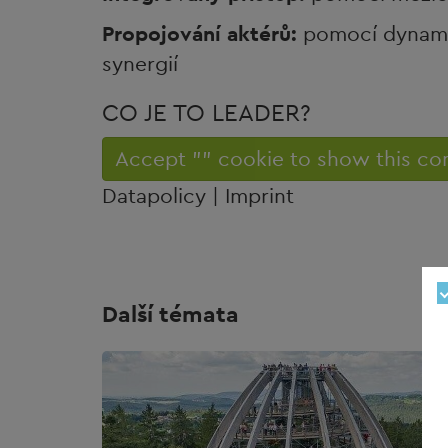
Propojování aktérů:
pomocí dynami
synergií
CO JE TO LEADER?
Accept "" cookie to show this co
Datapolicy | Imprint
Další témata