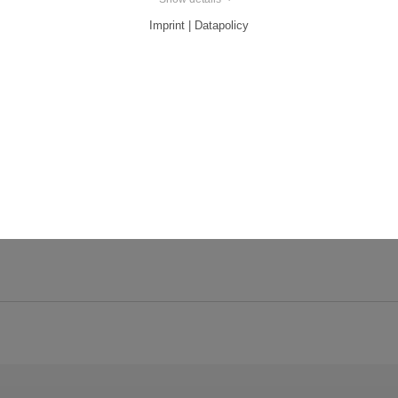
Imprint | Datapolicy
VÝBĚROVÉ ŘÍZENÍ V OKRESE