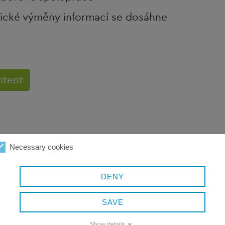
cké výměny informací se dosáhne
ntent
Necessary cookies
DENY
SAVE
Show details