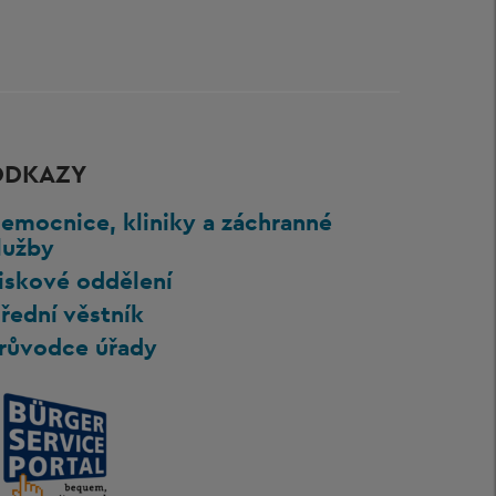
ODKAZY
emocnice, kliniky a záchranné
lužby
iskové oddělení
řední věstník
růvodce úřady