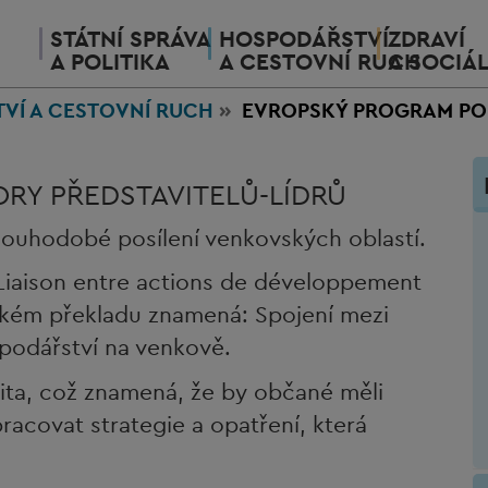
STÁTNÍ SPRÁVA
HOSPODÁŘSTVÍ
ZDRAVÍ
A POLITIKA
A CESTOVNÍ RUCH
A SOCIÁL
TVÍ
A CESTOVNÍ RUCH
EVROPSKÝ PROGRAM POD
RY PŘEDSTAVITELŮ-LÍDRŮ
dlouhodobé posílení venkovských oblastí.
Liaison entre actions de développement
ckém překladu znamená: Spojení mezi
ospodářství na venkově.
ita, což znamená, že by občané měli
racovat strategie a opatření, která