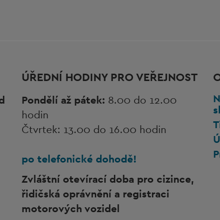
ÚŘEDNÍ HODINY PRO VEŘEJNOST
N
d
Pondělí až pátek:
8.00 do 12.00
s
hodin
T
Čtvrtek: 13.00 do 16.00 hodin
Ú
P
po telefonické dohodě!
Zvláštní otevírací doba pro cizince,
řidičská oprávnění a registraci
motorových vozidel