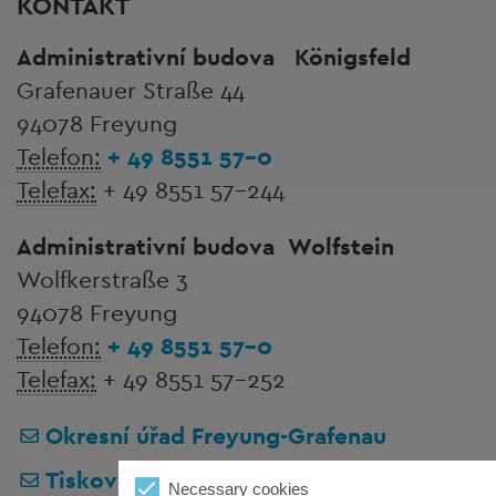
KONTAKT
Administrativní budova
Königsfeld
Grafenauer Straße 44
94078 Freyung
Telefon:
+ 49 8551 57-0
Telefax:
+ 49 8551 57-244
Administrativní budova
Wolfstein
Wolfkerstraße 3
94078 Freyung
Telefon:
+ 49 8551 57-0
Telefax:
+ 49 8551 57-252
Okresní úřad Freyung-Grafenau
Tisková kancelář
Necessary cookies