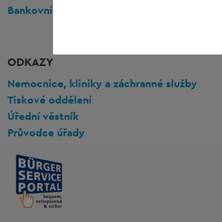
Bankovní údaje
ODKAZY
Nemocnice, kliniky a záchranné služby
Tiskové oddělení
Úřední věstník
Průvodce úřady