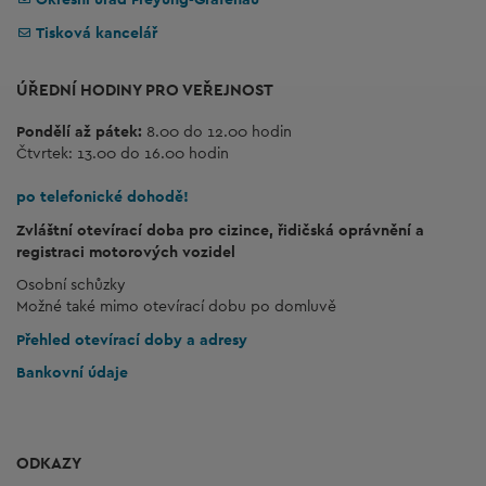
Tisková kancelář
ÚŘEDNÍ HODINY PRO VEŘEJNOST
Pondělí až pátek:
8.00 do 12.00 hodin
Čtvrtek: 13.00 do 16.00 hodin
po telefonické dohodě!
Zvláštní otevírací doba pro cizince, řidičská oprávnění a
registraci motorových vozidel
Osobní schůzky
Možné také mimo otevírací dobu po domluvě
Přehled otevírací doby a adresy
Bankovní údaje
ODKAZY