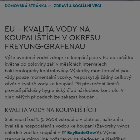
DOMOVSKÁ STRÁNKA
ZDRAVÍ
A SOCIÁLNÍ VĚCI
EU - KVALITA VODY NA
KOUPALIŠTÍCH V OKRESU
FREYUNG-GRAFENAU
Výše uvedené vodní zdroje ke koupání jsou v EU od začátku
května do poloviny září v měsíčních intervalech
bakteriologicky kontrolovány. Výsledky monitorování jsou
vždy pouze momentální vzorky. Neposkytují žádný celkový
závěr o kvalitě vody ke koupání. Při překročení limitů
provádí příslušný hygienický úřad následnou kontrolu. V
ojedinělých případech lze zakázat koupání.
KVALITA VODY NA KOUPALIŠTÍCH
S účinností od 1. 3. 2008 vstoupilo v platnost nařízení o
kvalitě a hospodaření s vodou ke koupání (Bavorský výnos
ohledně vod ke koupání -
BayBadeGewV
). Výnos
stanovuje mimo jiné požadavky na sledování a klasifikaci