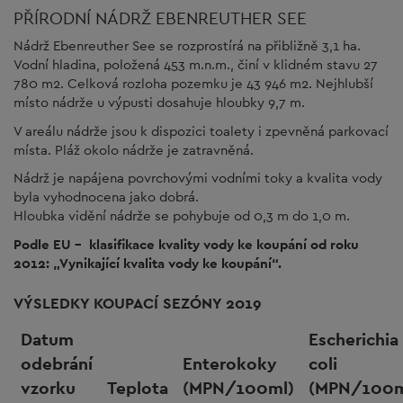
PŘÍRODNÍ NÁDRŽ EBENREUTHER SEE
Nádrž Ebenreuther See se rozprostírá na přibližně 3,1 ha.
Vodní hladina, položená 453 m.n.m., činí v klidném stavu 27
780 m2. Celková rozloha pozemku je 43 946 m2. Nejhlubší
místo nádrže u výpusti dosahuje hloubky 9,7 m.
V areálu nádrže jsou k dispozici toalety i zpevněná parkovací
místa. Pláž okolo nádrže je zatravněná.
Nádrž je napájena povrchovými vodními toky a kvalita vody
byla vyhodnocena jako dobrá.
Hloubka vidění nádrže se pohybuje od 0,3 m do 1,0 m.
Podle EU - klasifikace kvality vody ke koupání od roku
2012: „Vynikající kvalita vody ke koupání“.
VÝSLEDKY KOUPACÍ SEZÓNY 2019
Datum
Escherichia
odebrání
Enterokoky
coli
vzorku
Teplota
(MPN/100ml)
(MPN/100m