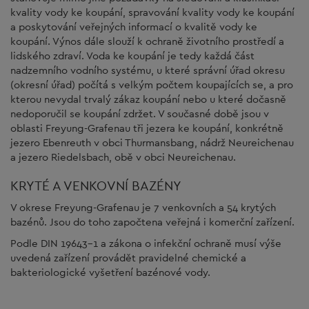
kvality vody ke koupání, spravování kvality vody ke koupání
a poskytování veřejných informací o kvalitě vody ke
koupání. Výnos dále slouží k ochraně životního prostředí a
lidského zdraví. Voda ke koupání je tedy každá část
nadzemního vodního systému, u které správní úřad okresu
(okresní úřad) počítá s velkým počtem koupajících se, a pro
kterou nevydal trvalý zákaz koupání nebo u které dočasně
nedoporučil se koupání zdržet. V současné době jsou v
oblasti Freyung-Grafenau tři jezera ke koupání, konkrétně
jezero Ebenreuth v obci Thurmansbang, nádrž Neureichenau
a jezero Riedelsbach, obě v obci Neureichenau.
KRYTÉ A VENKOVNÍ BAZÉNY
V okrese Freyung-Grafenau je 7 venkovních a 54 krytých
bazénů. Jsou do toho započtena veřejná i komerční zařízení.
Podle DIN 19643-1 a zákona o infekční ochraně musí výše
uvedená zařízení provádět pravidelné chemické a
bakteriologické vyšetření bazénové vody.