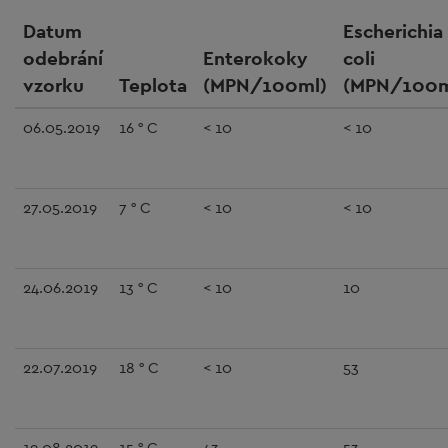
Datum
Escherichia
odebrání
Enterokoky
coli
vzorku
Teplota
(MPN/100ml)
(MPN/100m
06.05.2019
16 ° C
< 10
< 10
27.05.2019
7 ° C
< 10
< 10
24.06.2019
13 ° C
< 10
10
22.07.2019
18 ° C
< 10
53
19.08.2019
15 ° C
43
53