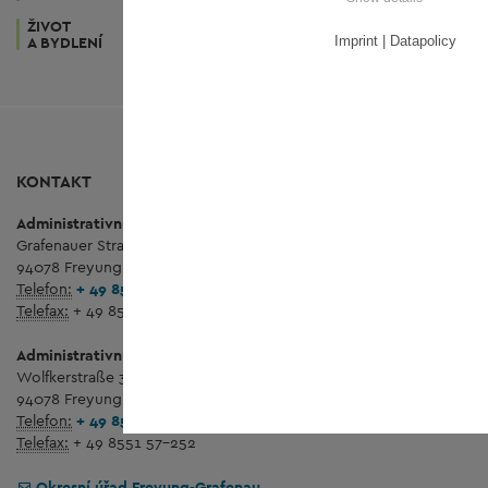
ŽIVOT
UMĚNÍ
Imprint | Datapolicy
A BYDLENÍ
A KULTURA
KONTAKT
Administrativní budova
Königsfeld
Grafenauer Straße 44
94078 Freyung
Telefon:
+ 49 8551 57-0
Telefax:
+ 49 8551 57-244
Administrativní budova
Wolfstein
Wolfkerstraße 3
94078 Freyung
Telefon:
+ 49 8551 57-0
Telefax:
+ 49 8551 57-252
Okresní úřad Freyung-Grafenau