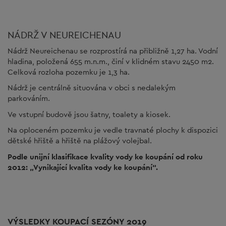
NÁDRŽ V NEUREICHENAU
Nádrž Neureichenau se rozprostírá na přibližně 1,27 ha. Vodní
hladina, položená 655 m.n.m., činí v klidném stavu 2450 m2.
Celková rozloha pozemku je 1,3 ha.
Nádrž je centrálně situována v obci s nedalekým
parkováním.
Ve vstupní budově jsou šatny, toalety a kiosek.
Na oploceném pozemku je vedle travnaté plochy k dispozici
dětské hřiště a hřiště na plážový volejbal.
Podle unijní klasifikace kvality vody ke koupání od roku
2012: „Vynikající kvalita vody ke koupání“.
VÝSLEDKY KOUPACÍ SEZÓNY 2019