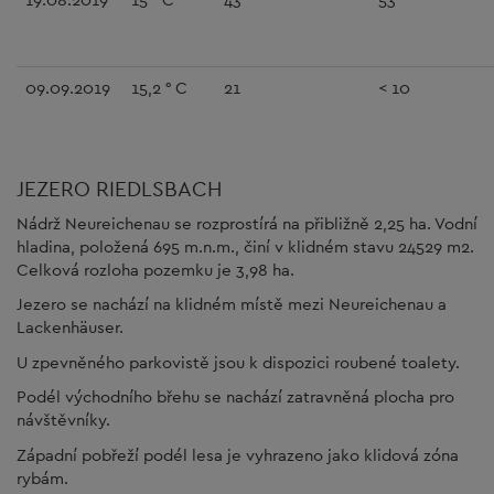
09.09.2019
15,2 ° C
21
< 10
JEZERO RIEDLSBACH
Nádrž Neureichenau se rozprostírá na přibližně 2,25 ha. Vodní
hladina, položená 695 m.n.m., činí v klidném stavu 24529 m2.
Celková rozloha pozemku je 3,98 ha.
Jezero se nachází na klidném místě mezi Neureichenau a
Lackenhäuser.
U zpevněného parkovistě jsou k dispozici roubené toalety.
Podél východního břehu se nachází zatravněná plocha pro
návštěvníky.
Západní pobřeží podél lesa je vyhrazeno jako klidová zóna
rybám.