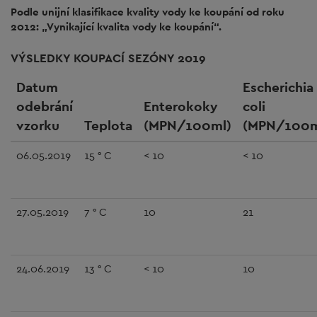
Podle unijní klasifikace kvality vody ke koupání od roku
2012: „Vynikající kvalita vody ke koupání“.
VÝSLEDKY KOUPACÍ SEZÓNY 2019
Datum
Escherichia
odebrání
Enterokoky
coli
vzorku
Teplota
(MPN/100ml)
(MPN/100m
06.05.2019
15 ° C
< 10
< 10
27.05.2019
7 ° C
10
21
24.06.2019
13 ° C
< 10
10