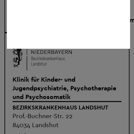
web:
http://www.bkh-
passau.de/kinder_jugendpsychiatrie.htm
Klinik für Kinder- und
Jugendpsychiatrie, Psychotherapie
und Psychosomatik
BEZIRKSKRANKENHAUS LANDSHUT
Prof.-Buchner-Str. 22
84034 Landshut