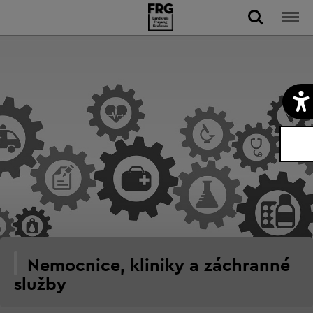
Nemocnice, kliniky a záchranné
služby