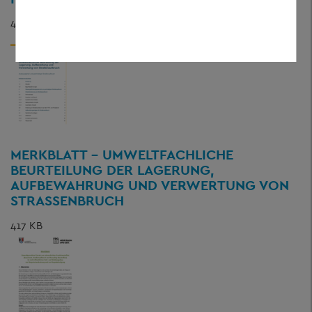
490 KB
MERKBLATT - UMWELTFACHLICHE
BEURTEILUNG DER LAGERUNG,
AUFBEWAHRUNG UND VERWERTUNG VON
STRASSENBRUCH
417 KB