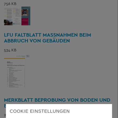
756 KB
LFU FALTBLATT MASSNAHMEN BEIM A
BBRUCH VON GEBÄUDEN
534 KB
MERKBLATT BEPROBUNG VON BODEN UND
BAUSCHUTT
COOKIE EINSTELLUNGEN
2 MB