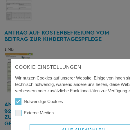
ANTRAG AUF KOSTENBEFREIUNG VOM
BEITRAG ZUR KINDERTAGESPFLEGE
1 MB
COOKIE EINSTELLUNGEN
Wir nutzen Cookies auf unserer Website. Einige von ihnen si
technisch notwendig, während andere uns helfen, diese Web
verbessern oder zusätzliche Funktionalitäten zur Verfügung z
Notwendige Cookies
ANTRAG AUF KINDERTAGESPFLEGE GEM.
§23 SGB VIII - BITTE IN IHRER
Externe Medien
ZUSTÄNDIGEN
GEMEINDE-/STADTVERWALTUNG ABGEBEN
ALLE AUSWÄHLEN