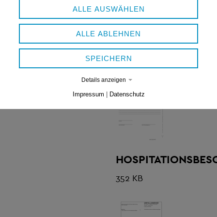
ALLE AUSWÄHLEN
N UND ZUR
BILDUNGS- UND B
ALLE ABLEHNEN
ESPFLEGEPERSON
KINDERTAGESPFLE
SPEICHERN
454 KB
Details anzeigen
Impressum
|
Datenschutz
HOSPITATIONSBES
352 KB