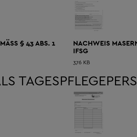
S § 43 ABS. 1 I
NACHWEIS MASERNS
FSG
376 KB
 ALS TAGESPFLEGEPER