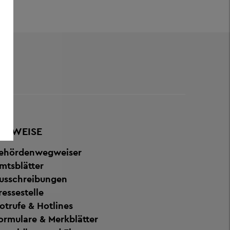
ERWEISE
ehördenwegweiser
mtsblätter
usschreibungen
ressestelle
otrufe & Hotlines
ormulare & Merkblätter