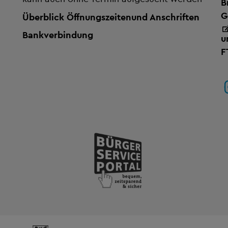
B
G
Überblick Öffnungszeiten
und Anschriften
Bankverbindung
u
F