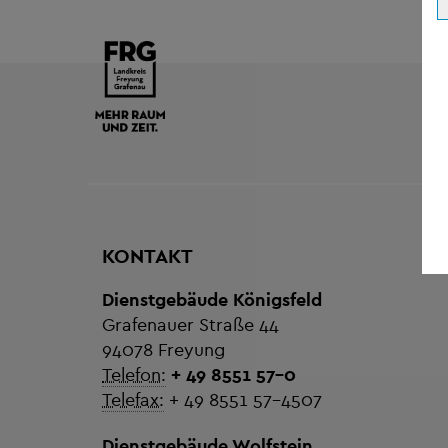
KONTAKT
Dienstgebäude Königsfeld
Grafenauer Straße 44
94078 Freyung
Telefon:
+ 49 8551 57-0
Telefax:
+ 49 8551 57-4507
Dienstgebäude Wolfstein