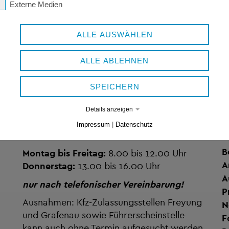
Externe Medien
ALLE AUSWÄHLEN
ALLE ABLEHNEN
SPEICHERN
Details anzeigen
Impressum
|
Datenschutz
ÖFFNUNGSZEITEN
V
B
Montag bis Freitag:
8.00 bis 12.00 Uhr
A
Donnerstag:
13.00 bis 16.00 Uhr
A
nur nach telefonischer Vereinbarung!
P
Ausnahmen: Kfz-Zulassungsstellen Freyung
N
und Grafenau sowie Führerscheinstelle
F
kann auch ohne Termin aufgesucht werden