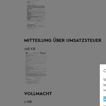
MITTEILUNG ÜBER UMSATZSTEUER
168 KB
W
t
v
VOLLMACHT
1 MB