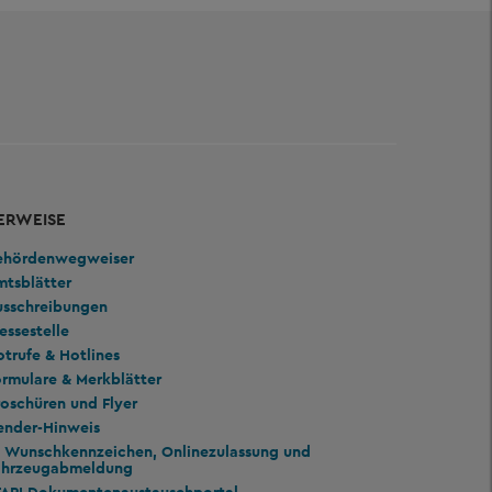
ERWEISE
ehördenwegweiser
mtsblätter
usschreibungen
essestelle
trufe & Hotlines
rmulare & Merkblätter
oschüren und Flyer
ender-Hinweis
Wunschkennzeichen, Onlinezulassung und
ahrzeugabmeldung
TAPI Dokumentenaustauschportal