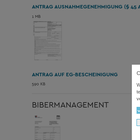
ANTRAG AUSNAHMEGENEHMIGUNG (§ 45 A
1 MB
ANTRAG AUF EG-BESCHEINIGUNG
590 KB
W
t
v
BIBERMANAGEMENT