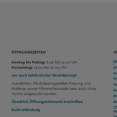
ÖFFNUNGSZEITEN
V
B
Montag bis Freitag:
8.00 bis 12.00 Uhr
A
Donnerstag:
13.00 bis 16.00 Uhr
A
nur nach telefonischer Vereinbarung!
Pr
Ausnahmen: Kfz-Zulassungsstellen Freyung und
No
Grafenau sowie Führerscheinstelle kann auch ohne
Fo
Termin aufgesucht werden
Br
G
Überblick Öffnungszeiten
und Anschriften
Bankverbindung
F
F