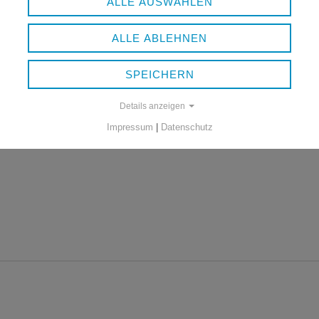
ALLE AUSWÄHLEN
ALLE ABLEHNEN
MELDE- UND ERFASSUNG
SPEICHERN
491 KB
Details anzeigen
Impressum
|
Datenschutz