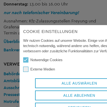
Donnerstag:
13.00 bis 16.00 Uhr
nur nach telefonischer Vereinbarung!
Ausnahmen: Kfz-Zulassungsstellen Freyung und
Grafenau sowie Führerscheinstelle kann auch ohne
COOKIE EINSTELLUNGEN
Termin aufgesucht werden
Wir nutzen Cookies auf unserer Website. Einige von i
Überblick Öffnungszeiten
und Anschriften
technisch notwendig, während andere uns helfen, die
Bankverbindung
verbessern oder zusätzliche Funktionalitäten zur Verf
Notwendige Cookies
VERWEISE
Externe Medien
Behördenwegweiser
Amtsblätter
ALLE AUSWÄHLEN
Ausschreibungen
Pressestelle
ALLE ABLEHNEN
Notrufe & Hotlines