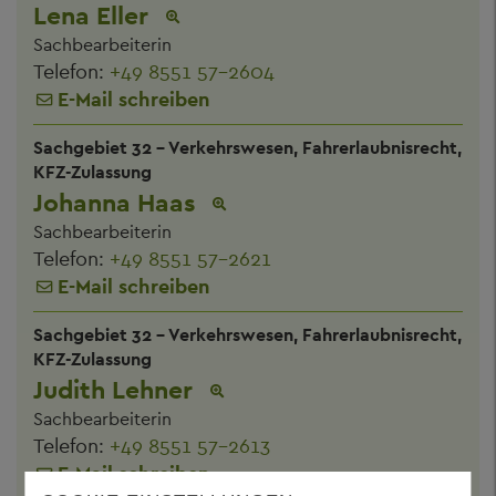
Lena Eller
Sachbearbeiterin
Telefon:
+49 8551 57-2604
E-Mail schreiben
Sachgebiet 32 - Verkehrswesen, Fahrerlaubnisrecht,
KFZ-Zulassung
Johanna Haas
Sachbearbeiterin
Telefon:
+49 8551 57-2621
E-Mail schreiben
Sachgebiet 32 - Verkehrswesen, Fahrerlaubnisrecht,
KFZ-Zulassung
Judith Lehner
Sachbearbeiterin
Telefon:
+49 8551 57-2613
E-Mail schreiben