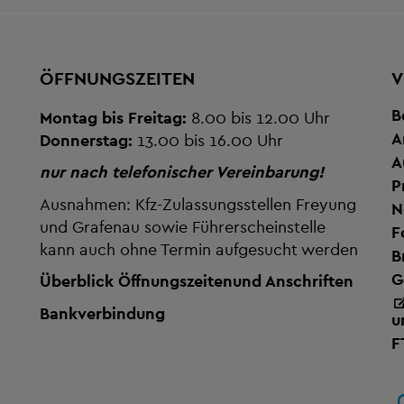
ÖFFNUNGSZEITEN
V
B
Montag bis Freitag:
8.00 bis 12.00 Uhr
A
Donnerstag:
13.00 bis 16.00 Uhr
A
nur nach telefonischer Vereinbarung!
P
Ausnahmen: Kfz-Zulassungsstellen Freyung
N
und Grafenau sowie Führerscheinstelle
F
kann auch ohne Termin aufgesucht werden
B
G
Überblick Öffnungszeiten
und Anschriften
Bankverbindung
u
F