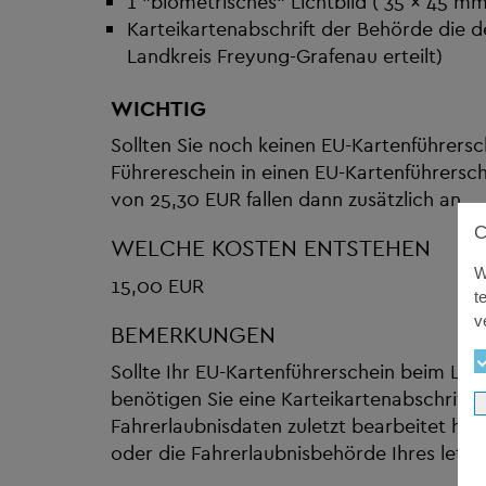
1 "biometrisches" Lichtbild ( 35 x 45 mm
Karteikartenabschrift der Behörde die d
Landkreis Freyung-Grafenau erteilt)
WICHTIG
Sollten Sie noch keinen EU-Kartenführersche
Führereschein in einen EU-Kartenführers
von 25,30 EUR fallen dann zusätzlich an.
WELCHE KOSTEN ENTSTEHEN
W
15,00 EUR
t
v
BEMERKUNGEN
Sollte Ihr EU-Kartenführerschein beim Lan
benötigen Sie eine Karteikartenabschrift 
Fahrerlaubnisdaten zuletzt bearbeitet hat.
oder die Fahrerlaubnisbehörde Ihres letz