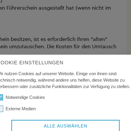
)
en Führerschein ausgestellt hat (wenn nicht im
in besitzen, ist es erforderlich Ihren "alten"
chein umzutauschen. Die Kosten für den Umtausch
COOKIE EINSTELLUNGEN
ir nutzen Cookies auf unserer Website. Einige von ihnen sind
echnisch notwendig, während andere uns helfen, diese Website zu
erbessern oder zusätzliche Funktionalitäten zur Verfügung zu stellen.
Notwendige Cookies
dratsamt Freyung-Grafenau nicht registriert sein,
von der Fahrerlaubnisbehörde, die Ihre
Externe Medien
 Dies ist in der Regel die Ausstellungsbehörde
ten Wohnortes.
ALLE AUSWÄHLEN