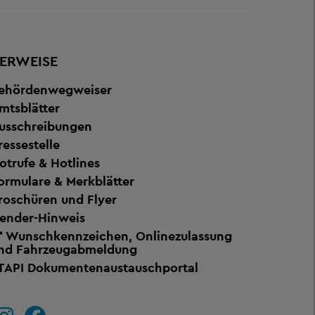
ERWEISE
ehördenwegweiser
mtsblätter
usschreibungen
ressestelle
otrufe & Hotlines
ormulare & Merkblätter
roschüren und Flyer
ender-Hinweis
Wunschkennzeichen, Onlinezulassung
nd Fahrzeugabmeldung
TAPI Dokumentenaustauschportal