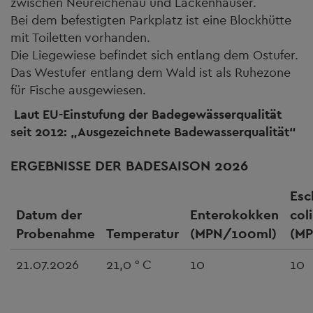
zwischen Neureichenau und Lackenhäuser.
Bei dem befestigten Parkplatz ist eine Blockhütte
mit Toiletten vorhanden.
Die Liegewiese befindet sich entlang dem Ostufer.
Das Westufer entlang dem Wald ist als Ruhezone
für Fische ausgewiesen.
Laut EU-Einstufung der Badegewässerqualität
seit 2012: „Ausgezeichnete Badewasserqualität“
ERGEBNISSE DER BADESAISON 2026
Esc
Datum der
Enterokokken
coli
Probenahme
Temperatur
(MPN/100ml)
(M
21.07.2026
21,0 ° C
10
10