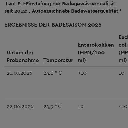
Laut EU-Einstufung der Badegewässerqualität
seit 2012: „Ausgezeichnete Badewasserqualität“
ERGEBNISSE DER BADESAISON 2026
Esc
Enterokokken
coli
Datum der
(MPN/100
(M
Probenahme
Temperatur
ml)
ml)
21.07.2026
23,0 ° C
<10
10
22.06.2026
24,9 ° C
10
<10