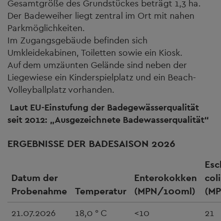
Gesamtgröße des Grundstückes beträgt 1,3 ha.
Der Badeweiher liegt zentral im Ort mit nahen
Parkmöglichkeiten.
Im Zugangsgebäude befinden sich
Umkleidekabinen, Toiletten sowie ein Kiosk.
Auf dem umzäunten Gelände sind neben der
Liegewiese ein Kinderspielplatz und ein Beach-
Volleyballplatz vorhanden.
Laut EU-Einstufung der Badegewässerqualität
seit 2012: „Ausgezeichnete Badewasserqualität“
ERGEBNISSE DER BADESAISON 2026
Esc
Datum der
Enterokokken
coli
Probenahme
Temperatur
(MPN/100ml)
(M
21.07.2026
18,0 ° C
<10
21