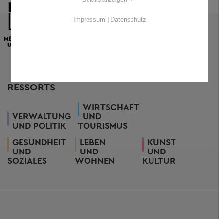
Details anzeigen
Impressum
|
Datenschutz
RESSORTS
WIRTSCHAFT
VERWALTUNG
UND
UND POLITIK
TOURISMUS
GESUNDHEIT
LEBEN
KUNST
UND
UND
UND
SOZIALES
WOHNEN
KULTUR