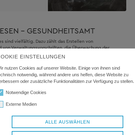
ESEN - GESUNDHEITSAMT
sind vielfältig. Dazu zählt das Erstellen von
d von Verwaltungsvorschriften, die Überwachung der
haftseinrichtungen und Krankenhäusern sowie das
COOKIE EINSTELLUNGEN
ir nutzen Cookies auf unserer Website. Einige von ihnen sind
ischen Dienst an, informieren zu Fragen der Gesundheit
echnisch notwendig, während andere uns helfen, diese Website zu
nder sowie Jugendlichen und Erwachsenen. Eine
erbessern oder zusätzliche Funktionalitäten zur Verfügung zu stellen.
telle ist Teil der Abteilung Gesundheitswesen.
Notwendige Cookies
Externe Medien
ALLE AUSWÄHLEN