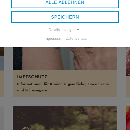
ALLE ABLEHNEN
SPEICHERN
Details anzeigen
Impressum
|
Datenschutz
IMPFSCHUTZ
Informationen für Kinder, Jugendliche, Erwachsene
und Schwangere