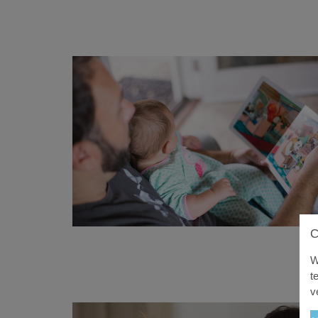
W
t
v