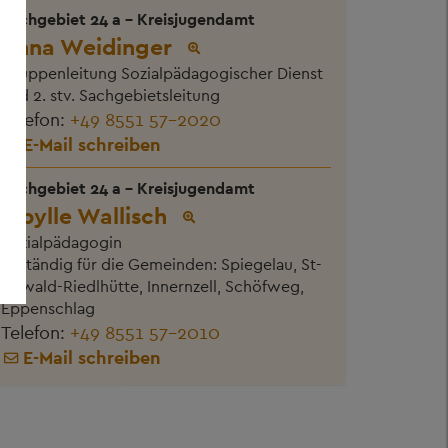
Sachgebiet 24 a - Kreisjugendamt
Anna Weidinger
Gruppenleitung Sozialpädagogischer Dienst
und 2. stv. Sachgebietsleitung
Telefon:
+49 8551 57-2020
E-Mail schreiben
Sachgebiet 24 a - Kreisjugendamt
Sibylle Wallisch
Sozialpädagogin
Zuständig für die Gemeinden: Spiegelau, St-
Oswald-Riedlhütte, Innernzell, Schöfweg,
Eppenschlag
Telefon:
+49 8551 57-2010
E-Mail schreiben