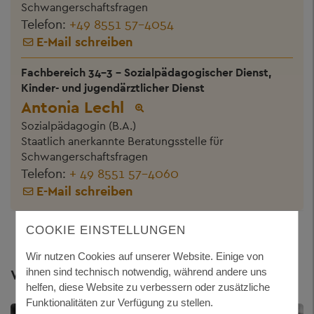
Schwangerschaftsfragen
Telefon:
+49 8551 57-4054
E-Mail schreiben
Fachbereich 34-3 - Sozialpädagogischer Dienst,
Kinder- und jugendärztlicher Dienst
Antonia Lechl
Sozialpädagogin (B.A.)
Staatlich anerkannte Beratungsstelle für
Schwangerschaftsfragen
Telefon:
+ 49 8551 57-4060
E-Mail schreiben
COOKIE EINSTELLUNGEN
Wir nutzen Cookies auf unserer Website. Einige von
Weitere Themen
ihnen sind technisch notwendig, während andere uns
helfen, diese Website zu verbessern oder zusätzliche
Funktionalitäten zur Verfügung zu stellen.