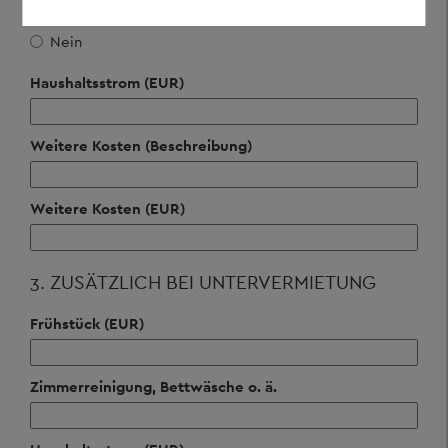
Ja
Nein
Haushaltsstrom (EUR)
Weitere Kosten (Beschreibung)
Weitere Kosten (EUR)
3. ZUSÄTZLICH BEI UNTERVERMIETUNG
Frühstück (EUR)
Zimmerreinigung, Bettwäsche o. ä.