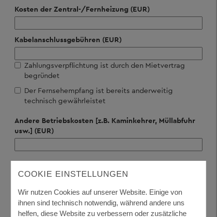
Kosten der Zentral-/Fernheizung (EUR)
Kabelanschlussgebühren (EUR)
Zahlungsverpflichtung ist durch den Mietvertrag
begründet
Der Fernsehempfang ist bereits anderweitig
technisch gewährleistet
Andere Betriebskosten [z.B. Kaminkehrer, Müllabfuhr
usw.] (EUR)
2. SONSTIGE KOSTEN
COOKIE EINSTELLUNGEN
Untermieterzuschlag (EUR)
Wir nutzen Cookies auf unserer Website. Einige von
ihnen sind technisch notwendig, während andere uns
helfen, diese Website zu verbessern oder zusätzliche
Zuschläge für gewerbliche oder berufliche Nutzung