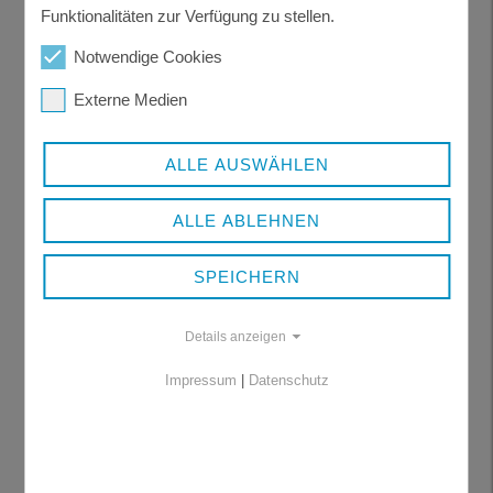
Funktionalitäten zur Verfügung zu stellen.
(EUR)
Notwendige Cookies
Zuschläge für Möbel, Apparate und Haushaltsgeräte
Externe Medien
(EUR)
ALLE AUSWÄHLEN
Ist die Wohnung nur mit diesen Zuschlägen
anmietbar?
*
ALLE ABLEHNEN
Ja
Nein
SPEICHERN
Kosten für Garage (EUR)
Details anzeigen
Impressum
|
Datenschutz
Kosten für Pkw-Stellplatz (EUR)
Ist die Wohnung auch ohne Garage/Stellplatz
anmietbar?
*