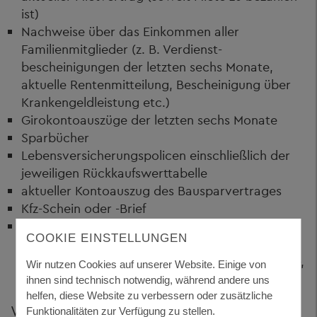
ist)
Nachweise über das Einkommen aller
Familienmitglieder (z. B. Verdienst-
bescheinigungen der letzten sechs Monate,
aktuelle Rentenmitteilung, Bescheinigung über
Krankengeldleistung etc.)
Girokontoauszüge der letzten sechs Monate
Sparbücher
Lebensversicherungspolicen einschließlich der
jeweiligen Rückkaufswerttabelle
aktueller Kontoauszug des Bausparvertrages
Kfz-Schein oder -Brief
Nachweise über vorhandene Versicherungen (z.
COOKIE EINSTELLUNGEN
B. private Kranken-, Unfall, Sterbegeld-,
Haftpflicht-, Hausrat-, Einbruchdiebstahl-, Feuer-,
Wir nutzen Cookies auf unserer Website. Einige von
Wasserschaden- und Glasbruchversicherung)
ihnen sind technisch notwendig, während andere uns
helfen, diese Website zu verbessern oder zusätzliche
WERDEN DIE ANGEHÖRIGEN
Funktionalitäten zur Verfügung zu stellen.