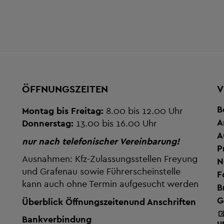
ÖFFNUNGSZEITEN
V
B
Montag bis Freitag:
8.00 bis 12.00 Uhr
A
Donnerstag:
13.00 bis 16.00 Uhr
A
nur nach telefonischer Vereinbarung!
P
Ausnahmen: Kfz-Zulassungsstellen Freyung
N
und Grafenau sowie Führerscheinstelle
F
kann auch ohne Termin aufgesucht werden
B
G
Überblick Öffnungszeiten
und Anschriften
Bankverbindung
u