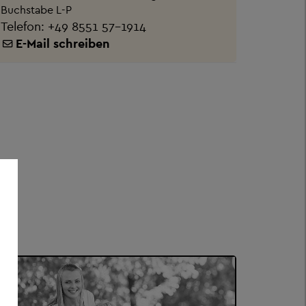
Buchstabe L-P
Telefon:
+49 8551 57-1914
E-Mail schreiben