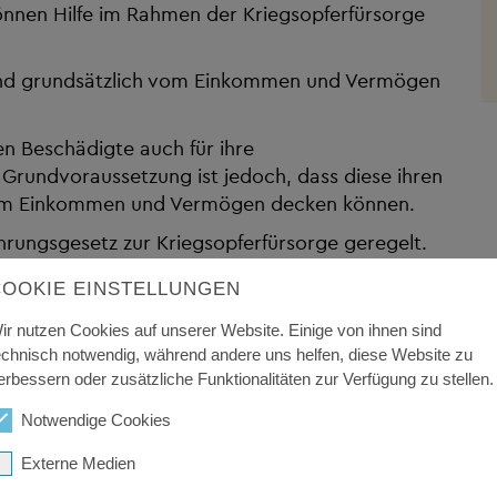
önnen Hilfe im Rahmen der Kriegsopferfürsorge
sind grundsätzlich vom Einkommen und Vermögen
 Beschädigte auch für ihre
 Grundvoraussetzung ist jedoch, dass diese ihren
nem Einkommen und Vermögen decken können.
ührungsgesetz zur Kriegsopferfürsorge geregelt.
sopferfürsorgestelle.
COOKIE EINSTELLUNGEN
ir nutzen Cookies auf unserer Website. Einige von ihnen sind
echnisch notwendig, während andere uns helfen, diese Website zu
erbessern oder zusätzliche Funktionalitäten zur Verfügung zu stellen.
Notwendige Cookies
Externe Medien