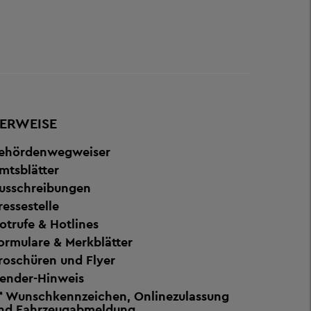
ERWEISE
ehördenwegweiser
mtsblätter
usschreibungen
ressestelle
otrufe & Hotlines
ormulare & Merkblätter
roschüren und Flyer
ender-Hinweis
Wunschkennzeichen, Onlinezulassung
nd Fahrzeugabmeldung