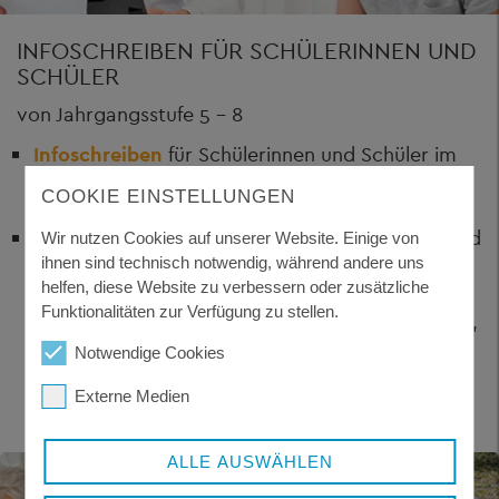
INFOSCHREIBEN FÜR SCHÜLERINNEN UND
SCHÜLER
von Jahrgangsstufe 5 - 8
Infoschreiben
für Schülerinnen und Schüler im
Rahmen der
Impfbuchkontrollen
COOKIE EINSTELLUNGEN
Infoschreiben
für Schülerinnen und Schüler Rund
Wir nutzen Cookies auf unserer Website. Einige von
um: Ernährung, Getränke, Bewegung, Schlaf,
ihnen sind technisch notwendig, während andere uns
helfen, diese Website zu verbessern oder zusätzliche
Drogen, Sonnenschutz, Zähneputzen,
Funktionalitäten zur Verfügung zu stellen.
Bildschirmzeit, Lautstärkepegel, Handyfreie Zeit,
Vorsorgeuntersuchungen, Impfschutz ...
Notwendige Cookies
Externe Medien
ALLE AUSWÄHLEN