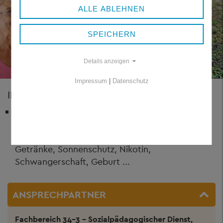
ALLE ABLEHNEN
SPEICHERN
Details anzeigen
Impressum
|
Datenschutz
INFOSCHREIBEN FÜR ERWACHSENE
Infoschreiben
für Erwachsene Rund um:
Bewegung, Impfungen,
Vorsorgeuntersuchungen, Zahngesundheit,
Getränke, Sonnenschutz, Nikotin,
Schwangerschaft, Geburt ...
ANSPRECHPARTNER
Fachbereich 34-3 - Sozialpädagogischer Dienst,