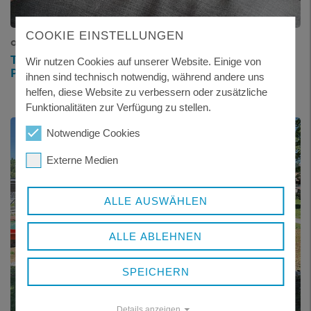
COOKIE EINSTELLUNGEN
02.09.2025
TREFFEN DER SELBSTHILFEGRUPPE FÜR
Wir nutzen Cookies auf unserer Website. Einige von
PFLEGENDE ANGEHÖRIGE IN WALDKIRCHEN
ihnen sind technisch notwendig, während andere uns
helfen, diese Website zu verbessern oder zusätzliche
Funktionalitäten zur Verfügung zu stellen.
Notwendige Cookies
Externe Medien
ALLE AUSWÄHLEN
ALLE ABLEHNEN
SPEICHERN
Details anzeigen