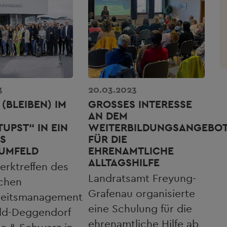
3
20.03.2023
(BLEIBEN) IM
GROSSES INTERESSE A
:
N DEM W
UPST“ IN EIN
EITERBILDUNGSANGEBOT 
S
ÜR DIE E
SUMFELD
HRENAMTLICHE A
LLTAGSHILFE
erktreffen des
Landratsamt Freyung-
ichen
Grafenau organisierte
eitsmanagement
eine Schulung für die
ld-Deggendorf
ehrenamtliche Hilfe ab