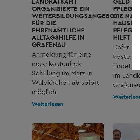
LANDRATSAMT
GELD V
ORGANISIERTE EIN
PFLEGE
WEITERBILDUNGSANGEBOT
DIE NAC
FÜR DIE
HAUSHAL
EHRENAMTLICHE
PFLEGE
ALLTAGSHILFE IN
HILFT
GRAFENAU
Dafür no
Anmeldung für eine
kostenfr
neue kostenfreie
findet a
Schulung im März in
im Landk
Waldkirchen ab sofort
Grafenau
möglich
Weiterles
Weiterlesen