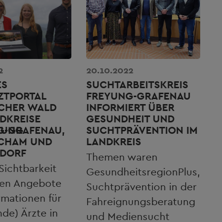
2
20.10.2022
ES
SUCHTARBEITSKREIS
ZTPORTAL
FREYUNG-GRAFENAU
SCHER WALD
INFORMIERT ÜBER
DKREISE
GESUNDHEIT UND
LUNG
G-GRAFENAU,
SUCHTPRÄVENTION IM
 CHAM UND
LANDKREIS
DORF
Themen waren
Sichtbarkeit
GesundheitsregionPlus,
len Angebote
Suchtprävention in der
rmationen für
Fahreignungsberatung
de) Ärzte in
und Mediensucht