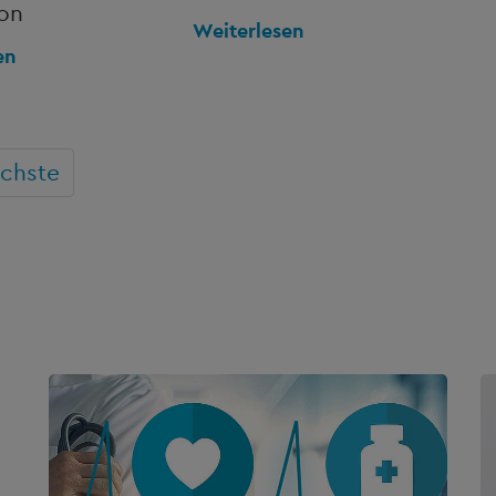
on
Weiterlesen
en
chste