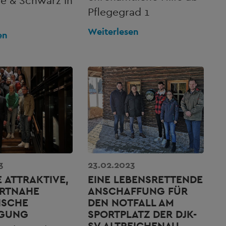
e & Schwarz in
Pflegegrad 1
Weiterlesen
en
3
23.02.2023
E ATTRAKTIVE,
EINE LEBENSRETTENDE
RTNAHE
ANSCHAFFUNG FÜR
ISCHE
DEN NOTFALL AM
GUNG
SPORTPLATZ DER DJK-
SV ALTREICHENAU