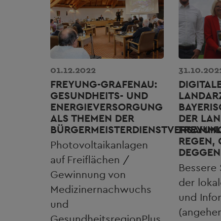
01.12.2022
31.10.202
FREYUNG-GRAFENAU:
DIGITAL
GESUNDHEITS- UND
LANDAR
ENERGIEVERSORGUNG
BAYERI
ALS THEMEN DER
DER LAN
BÜRGERMEISTERDIENSTVERSAMM
FREYUN
REGEN,
Photovoltaikanlagen
DEGGEN
auf Freiflächen /
Bessere 
Gewinnung von
der loka
Medizinernachwuchs
und Info
und
(angehen
GesundheitsregionPlus