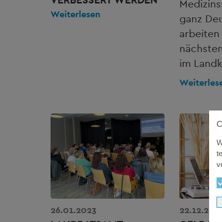
Medizins
Weiterlesen
ganz De
arbeiten
nächste
im Landk
Weiterles
W
t
v
26.01.2023
22.12.202