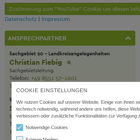
Zustimmung zum "YouTube" Cookie um diesen Inha
Datenschutz
|
Impressum
ANSPRECHPARTNER
Sachgebiet 20 - Landkreisangelegenheiten
Christian Fiebig
Sachgebietsleitung
Telefon:
+49 8551 57-1601
E-Mail schreiben
COOKIE EINSTELLUNGEN
Sachgebiet 20 - Landkreisangelegenheiten
Wir nutzen Cookies auf unserer Website. Einige von ihnen si
Selma Sedova-Keck
technisch notwendig, während andere uns helfen, diese Webs
verbessern oder zusätzliche Funktionalitäten zur Verfügung z
Sachbearbeiterin
Telefon:
+49 8551 57-1612
Notwendige Cookies
E-Mail schreiben
Externe Medien