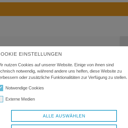
COOKIE EINSTELLUNGEN
ir nutzen Cookies auf unserer Website. Einige von ihnen sind
ekannte Persönlichkeiten aus Freyung-
echnisch notwendig, während andere uns helfen, diese Website zu
nserer Initiative. Erfahren Sie hier, wer
erbessern oder zusätzliche Funktionalitäten zur Verfügung zu stellen.
tschaft weiterträgt.
Notwendige Cookies
zeigen
Externe Medien
ALLE AUSWÄHLEN
Kontakt auf, wenn Sie als Ansprechperson genannt werden wolle