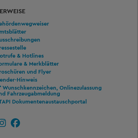
ERWEISE
ehördenwegweiser
mtsblätter
usschreibungen
ressestelle
otrufe & Hotlines
ormulare & Merkblätter
roschüren und Flyer
ender-Hinweis
Wunschkennzeichen, Onlinezulassung
nd Fahrzeugabmeldung
TAPI Dokumentenaustauschportal