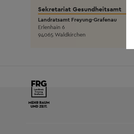
Sekretariat Gesundheitsamt
Landratsamt Freyung-Grafenau
Erlenhain 6
94065 Waldkirchen