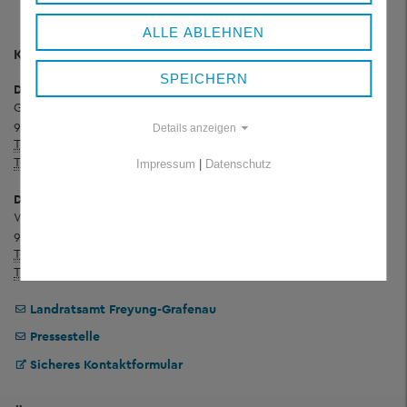
ALLE ABLEHNEN
KONTAKT
SPEICHERN
Dienstgebäude Königsfeld
Grafenauer Straße 44
94078 Freyung
Details anzeigen
Telefon:
+ 49 8551 57-0
Telefax:
+ 49 8551 57-4507
Impressum
|
Datenschutz
Dienstgebäude Wolfstein
Wolfkerstraße 3
94078 Freyung
Telefon:
+ 49 8551 57-0
Telefax:
+ 49 8551 57-4506
Landratsamt Freyung-Grafenau
Pressestelle
Sicheres Kontaktformular