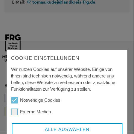
E-Mail:
tomas.kudej
@
landkreis-frg.de
COOKIE EINSTELLUNGEN
Wir nutzen Cookies auf unserer Website. Einige von
ihnen sind technisch notwendig, während andere uns
helfen, diese Website zu verbessern oder zusätzliche
RESSORTS
Funktionalitäten zur Verfügung zu stellen.
VERWALTUNG
WIRTSCHAFT
GESUNDHEIT
UND POLITIK
Notwendige Cookies
UND TOURISMUS
UND SOZIALES
LEBEN
KUNST
Externe Medien
UND WOHNEN
UND KULTUR
ALLE AUSWÄHLEN