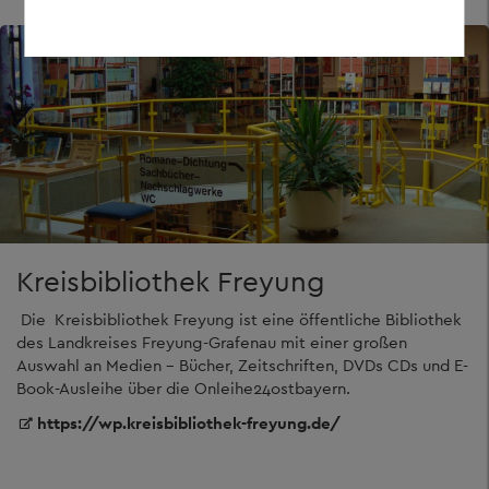
Kreisbibliothek Freyung
Die Kreisbibliothek Freyung ist eine öffentliche Bibliothek
des Landkreises Freyung-Grafenau mit einer großen
Auswahl an Medien - Bücher, Zeitschriften, DVDs CDs und E-
Book-Ausleihe über die Onleihe24ostbayern.
https://wp.kreisbibliothek-freyung.de/