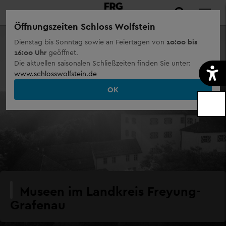
Öffnungszeiten Schloss Wolfstein
Dienstag bis Sonntag sowie an Feiertagen von
10:00 bis
16:00 Uhr
geöffnet.
Die aktuellen saisonalen Schließzeiten finden Sie unter:
www.schlosswolfstein.de
OK
Museen im Landkreis Freyung-
Grafenau