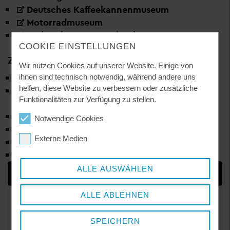
Deutsches Kaffeekannenmuseum
Motorradmuseum
Webereimuseum Breitenberg
COOKIE EINSTELLUNGEN
ZWISCHENDRIN UND AUSSENRUM
Wir nutzen Cookies auf unserer Website. Einige von
Naturpark-Ilzinfostelle Schloss Fürsteneck
ihnen sind technisch notwendig, während andere uns
helfen, diese Website zu verbessern oder zusätzliche
Heimatmuseum Daxstein
Funktionalitäten zur Verfügung zu stellen.
Die Gläsernen Gärten von Frauenau –
Skulpturenpark
Notwendige Cookies
Granitzentrum Bayerischer Wald
Externe Medien
Graphit Kropfmühl Besucherzentrum
Museumsdorf Bayerischer Wald
ALLE AUSWÄHLEN
ANSPRECHPARTNER
ALLE ABLEHNEN
Sachgebiet 20 - Landkreisangelegenheiten
Gabriela Rauscher
SPEICHERN
Kulturreferentin