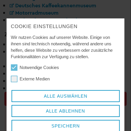
Deutsches Kaffeekannenmuseum
Motorradmuseum
Webereimuseum Breitenberg
COOKIE EINSTELLUNGEN
ZWISCHENDRIN UND AUSSENRUM
Wir nutzen Cookies auf unserer Website. Einige von
Naturpark-Ilzinfostelle Schloss Fürsteneck
ihnen sind technisch notwendig, während andere uns
helfen, diese Website zu verbessern oder zusätzliche
Heimatmuseum Daxstein
Funktionalitäten zur Verfügung zu stellen.
Die Gläsernen Gärten von Frauenau –
Skulpturenpark
Notwendige Cookies
Granitzentrum Bayerischer Wald
Externe Medien
Graphit Kropfmühl Besucherzentrum
Museumsdorf Bayerischer Wald
ALLE AUSWÄHLEN
ANSPRECHPARTNER
ALLE ABLEHNEN
Sachgebiet 20 - Landkreisangelegenheiten
Gabriela Rauscher
SPEICHERN
Kulturreferentin