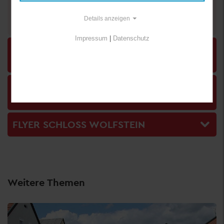
Telefon:
+49 8551 57-1608
Details anzeigen
E-Mail schreiben
Impressum
|
Datenschutz
MUSEUMSFÜHRER LANDKREIS FREYUNG-
GRAFENAU
JAHRESPROGRAMM SCHLOSS WOLFSTEIN
2026
FLYER SCHLOSS WOLFSTEIN
Weitere Themen