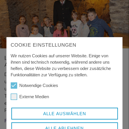
COOKIE EINSTELLUNGEN
Wir nutzen Cookies auf unserer Website. Einige von
Landkreis als familienfreundlicher
ihnen sind technisch notwendig, während andere uns
Arbeitgeber
helfen, diese Website zu verbessern oder zusätzliche
Der Landkreis bietet seinen Arbeitnehmerinnen
Funktionalitäten zur Verfügung zu stellen.
und Arbeitnehmern flexible Arbeitszeiten,
Notwendige Cookies
umfassende Teilzeitangebote oder auch
Telearbeitsplätze, die Arbeiten von zu Hause aus
Externe Medien
ermöglichen, sodass Kinderbetreuung oder auch
Pflege von Angehörigen erleichtert werden.
ALLE AUSWÄHLEN
Familienfreundlicher Arbeitgeber
ALLE ABLEHNEN