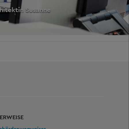
chitektin Susanne
ERWEISE
ehördenwegweiser