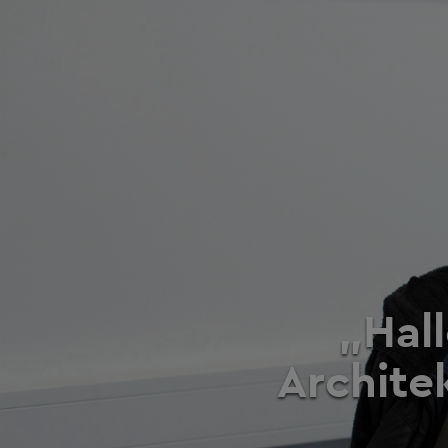
„Hall
Archite