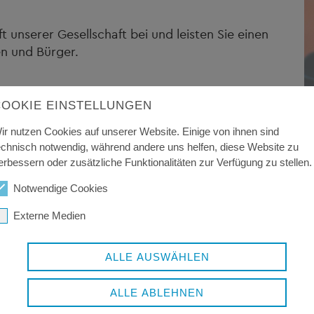
:
t unserer Gesellschaft bei und leisten Sie einen
n und Bürger.
e-Bewerbungsportal.
Wir freuen uns, von Ihnen zu
COOKIE EINSTELLUNGEN
ir nutzen Cookies auf unserer Website. Einige von ihnen sind
echnisch notwendig, während andere uns helfen, diese Website zu
erbessern oder zusätzliche Funktionalitäten zur Verfügung zu stellen.
cherung möglich"
Notwendige Cookies
Externe Medien
eiten, Praktika und aktuelle Stellenangebote
ALLE AUSWÄHLEN
ALLE ABLEHNEN