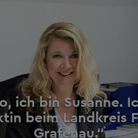
o, ich bin Susanne. I
ktin beim Landkreis 
Grafenau.“