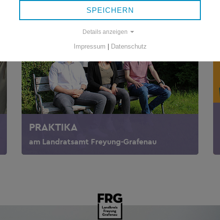
SPEICHERN
Details anzeigen
Impressum
|
Datenschutz
PRAKTIKA
am Landratsamt Freyung-Grafenau