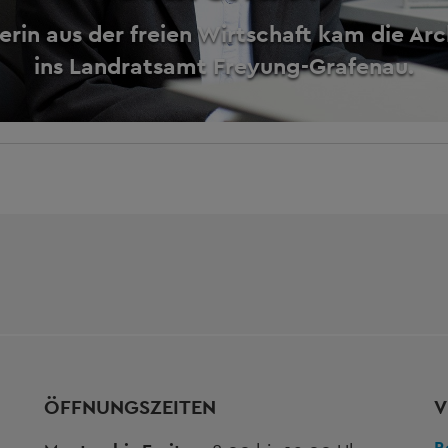
erin aus der freien Wirtschaft kam die Ar
ins Landratsamt Freyung-Grafenau.
ÖFFNUNGSZEITEN
V
B