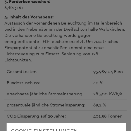
3. Förderkennzeichen:
67K23161
4. Inhalt des Vorhabens:
Austausch der vorhandenen Beleuchtung im Hallenbereich
und in den Nebenräumen der Dreifachturnhalle Waldkirchen.
Die vorhandene Beleuchtung wurde gegen
energieeffiziente LED-Leuchten ersetzt. Um zusätzliches
Einsparpotential zu erschließen kommt eine neue
Lichtsteuerung zum Einsatz. Sanierung von 128
Lichtpunkten.
Gesamtkosten:
95.989,04 Euro
Bundeszuschuss:
40 %
errechnete jährliche Stromeinsparung:
28.500 kWh/a
prozentuale jährliche Stromeinsparung:
69,2 %
CO2-Einsparung auf 20 Jahre:
401,58 Tonnen