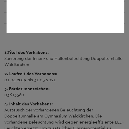
errechnete jährliche Stromeinsparung:
21.676 kWh/a
prozentuale jährliche Stromeinsparung:
67 %
CO2-Einsparung auf 20 Jahre:
256 Tonnen
1.Titel des Vorhabens:
Sanierung der Innen- und Hallenbelechtung Doppelturnhalle
Waldkirchen
2. Laufzeit des Vorhabens:
01.04.2019 bis 31.03.2021
3. Förderkennzeichen:
03K13560
4. Inhalt des Vorhabens:
Austausch der vorhandenen Beleuchtung der
Doppelturnhalle am Gymnasium Waldkirchen. Die
vorhandene Beleuchtung wird gegen energieeffiziente LED-
Leuchten ersetzt. Um zusätzliches Einsparpotential zu