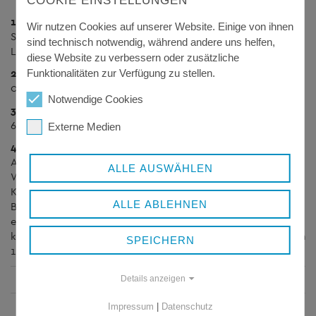
COOKIE EINSTELLUNGEN
1.Titel des Vorhabens:
Wir nutzen Cookies auf unserer Website. Einige von ihnen
Sanierung der Innenbelechtung im Kreisbauhof des
sind technisch notwendig, während andere uns helfen,
Landkreises Freyung-Grafenau
diese Website zu verbessern oder zusätzliche
2. Laufzeit des Vorhabens:
Funktionalitäten zur Verfügung zu stellen.
01.12.2021 bis 30.11.2022
Notwendige Cookies
3. Förderkennzeichen:
67K18132
Externe Medien
4. Inhalt des Vorhabens:
Austausch der vorhandenen Beleuchtung im
ALLE AUSWÄHLEN
Werkstattbereich und in den Nebenräumen des
Kreisbauhofs Freyung-Grafenau. Die vorhandene
ALLE ABLEHNEN
Beleuchtung wurde gegen energieeffiziente LED-Leuchten
ersetzt. Um zusätzliches Einsparpotential zu erschließen
kommt eine neue Lichtsteuerung zum Einsatz. Sanierung von
SPEICHERN
124 Lichtpunkten
Gesamtkosten:
77.178,00 Euro
Details anzeigen
Bundeszuschuss:
40 %
Impressum
|
Datenschutz