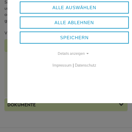
Sie möchten die Schule in Loosiririmi mit einer
Spende
ALLE AUSWÄHLEN
unterstützen? Oder selbst eine Sammelaktion, eine Tombola
oder ein Fest zu Gunsten Schule veranstalten? Kommen Sie
gerne auf uns zu.
ALLE ABLEHNEN
Vielen Dank für Ihre Unterstützung!
SPEICHERN
ANSPRECHPARTNER
Details anzeigen
Sachgebiet 50 - Liegenschaften, Schulen, Energie,
Kreiseigener Hochbau
Impressum
|
Datenschutz
Eva Osterer
B.Eng. M.Sc., Klimaschutzbeauftragte
Telefon:
+49 8551 57-3204
E-Mail schreiben
DOKUMENTE