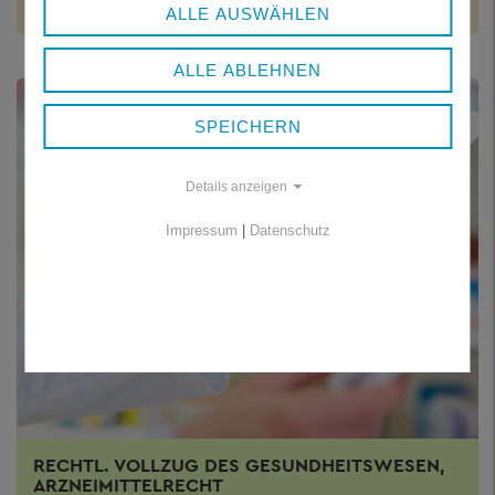
Notruf und Rettungsdienste
ALLE AUSWÄHLEN
ALLE ABLEHNEN
SPEICHERN
Details anzeigen
Impressum
|
Datenschutz
RECHTL. VOLLZUG DES GESUNDHEITSWESEN,
ARZNEIMITTELRECHT