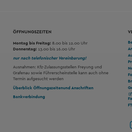
ÖFFNUNGSZEITEN
V
B
Montag bis Freitag:
8.00 bis 12.00 Uhr
A
Donnerstag:
13.00 bis 16.00 Uhr
A
nur nach telefonischer Vereinbarung!
Pr
Ausnahmen: Kfz-Zulassungsstellen Freyung und
No
Grafenau sowie Führerscheinstelle kann auch ohne
Fo
Termin aufgesucht werden
Br
G
Überblick Öffnungszeiten
und Anschriften
Bankverbindung
F
F