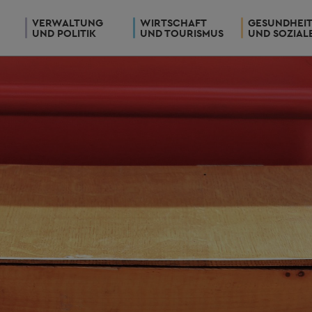
VERWALTUNG
WIRTSCHAFT
GESUNDHEI
UND POLITIK
UND TOURISMUS
UND SOZIAL