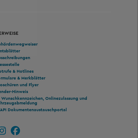
ERWEISE
ehördenwegweiser
mtsblätter
usschreibungen
essestelle
trufe & Hotlines
rmulare & Merkblätter
oschüren und Flyer
ender-Hinweis
Wunschkennzeichen, Onlinezulassung und
ahrzeugabmeldung
TAPI Dokumentenaustauschportal