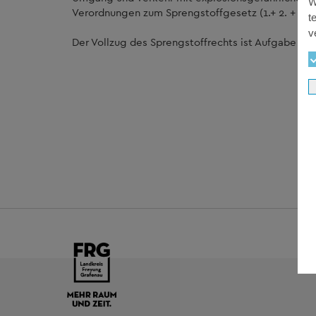
W
Verordnungen zum Sprengstoffgesetz (1.+ 2. + 3. 
t
v
Der Vollzug des Sprengstoffrechts ist Aufgabe der