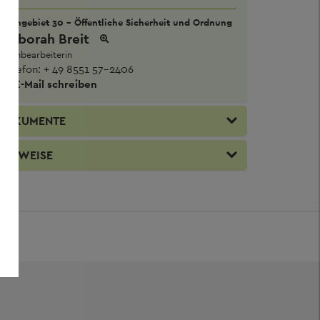
Sachgebiet 30 - Öffentliche Sicherheit und Ordnung
Deborah Breit
Sachbearbeiterin
Telefon:
+ 49 8551 57-2406
E-Mail schreiben
DOKUMENTE
VERWEISE