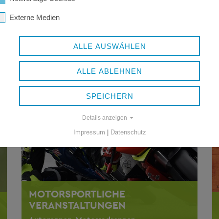
GEWERBEWESEN
Externe Medien
Gewerbeerlaubnis, Gewerbeschein
ALLE AUSWÄHLEN
ALLE ABLEHNEN
SPEICHERN
Details anzeigen
Impressum
|
Datenschutz
MOTORSPORTLICHE
VERANSTALTUNGEN