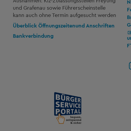
Ausnahmen: Kfz-Zulassungsstellen Freyung
N
und Grafenau sowie Führerscheinstelle
F
kann auch ohne Termin aufgesucht werden
B
G
Überblick Öffnungszeiten
und Anschriften
Bankverbindung
u
F