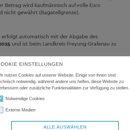
eser Betrag wird kaufmännisch auf volle Euro
d nicht gewährt (Bagatellgrenze).
e erfolgt automatisch mit der Abgabe des
2025
und ist beim Landkreis Freyung-Grafenau zu
COOKIE EINSTELLUNGEN
s-Vereinspauschale ist somit nicht erforderlich.
ir nutzen Cookies auf unserer Website. Einige von ihnen sind
echnisch notwendig, während andere uns helfen, diese Website zu
erbessern oder zusätzliche Funktionalitäten zur Verfügung zu stellen.
Notwendige Cookies
Externe Medien
ALLE AUSWÄHLEN