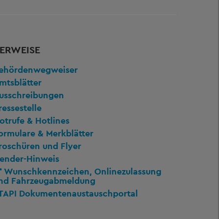
ERWEISE
ehördenwegweiser
mtsblätter
usschreibungen
ressestelle
otrufe & Hotlines
ormulare & Merkblätter
roschüren und Flyer
ender-Hinweis
Wunschkennzeichen, Onlinezulassung
nd Fahrzeugabmeldung
TAPI Dokumentenaustauschportal