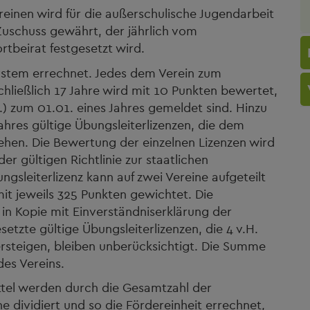
einen wird für die außerschulische Jugendarbeit
 Zuschuss gewährt, der jährlich vom
tbeirat festgesetzt wird.
ystem errechnet. Jedes dem Verein zum
chließlich 17 Jahre wird mit 10 Punkten bewertet,
) zum 01.01. eines Jahres gemeldet sind. Hinzu
hres gültige Übungsleiterlizenzen, die dem
ehen. Die Bewertung der einzelnen Lizenzen wird
r gültigen Richtlinie zur staatlichen
sleiterlizenz kann auf zwei Vereine aufgeteilt
mit jeweils 325 Punkten gewichtet. Die
 in Kopie mit Einverständniserklärung der
setzte gültige Übungsleiterlizenzen, die 4 v.H.
rsteigen, bleiben unberücksichtigt. Die Summe
des Vereins.
ttel werden durch die Gesamtzahl der
e dividiert und so die Fördereinheit errechnet,