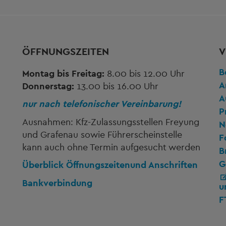
ÖFFNUNGSZEITEN
V
B
Montag bis Freitag:
8.00 bis 12.00 Uhr
A
Donnerstag:
13.00 bis 16.00 Uhr
A
nur nach telefonischer Vereinbarung!
P
Ausnahmen: Kfz-Zulassungsstellen Freyung
N
und Grafenau sowie Führerscheinstelle
F
kann auch ohne Termin aufgesucht werden
B
G
Überblick Öffnungszeiten
und Anschriften
Bankverbindung
u
F