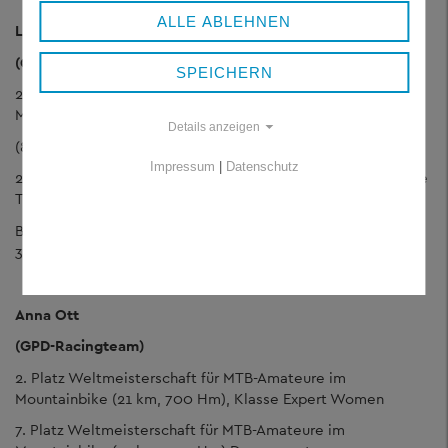
ALLE ABLEHNEN
Lars Herold
(GPD-Racingteam)
SPEICHERN
2. Platz Weltmeisterschaft für MTB-Amateure im
Mountainbike
Details anzeigen
(80km, 3700 Hm), Klasse Senior Expert Men
Impressum
|
Datenschutz
2. Platz Deutsche Meisterschaft im Skimarathon (42km, freie
Technik), Altersklasse 36
Bayerischer und Deutscher Meister im Skilanglauf (Staffel,
3x5 km), Mastersklasse
Anna Ott
(GPD-Racingteam)
2. Platz Weltmeisterschaft für MTB-Amateure im
Mountainbike (21 km, 700 Hm), Klasse Expert Women
7. Platz Weltmeisterschaft für MTB-Amateure im