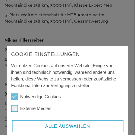
Mountainbike (58 km, 3000 Hm), Klasse Expert Men
5. Platz Weltmeisterschaft für MTB-Amateure im
Mountainbike (58 km, 3000 Hm), Gesamtwertung
Niklas Killersreiter
(GPD-Racingteam)
COOKIE EINSTELLUNGEN
4. Platz Weltmeisterschaft für MTB-Amateure im
Mountainbike (42 km, 2000 Hm), Klasse Youth Men
Wir nutzen Cookies auf unserer Website. Einige von
ihnen sind technisch notwendig, während andere uns
helfen, diese Website zu verbessern oder zusätzliche
Michaela Barz-Herold
Funktionalitäten zur Verfügung zu stellen.
(GPD-Racingteam)
Notwendige Cookies
1. Platz Weltmeisterschaft für MTB-Amateure im
Externe Medien
Mountainbike (58 km, 3000 Hm), Damenwertung
Deutsche Meisterin im Skimarathon (42km, freie Technik),
Damenklasse 36
ALLE AUSWÄHLEN