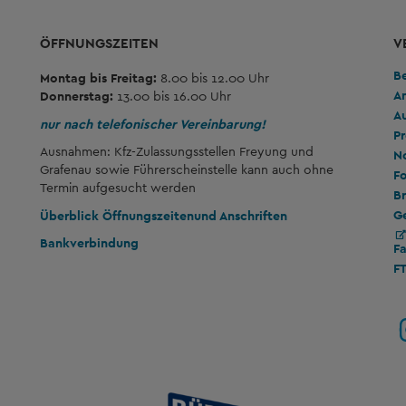
ÖFFNUNGSZEITEN
V
B
Montag bis Freitag:
8.00 bis 12.00 Uhr
A
Donnerstag:
13.00 bis 16.00 Uhr
A
nur nach telefonischer Vereinbarung!
Pr
Ausnahmen: Kfz-Zulassungsstellen Freyung und
No
Grafenau sowie Führerscheinstelle kann auch ohne
Fo
Termin aufgesucht werden
Br
G
Überblick Öffnungszeiten
und Anschriften
Bankverbindung
F
F