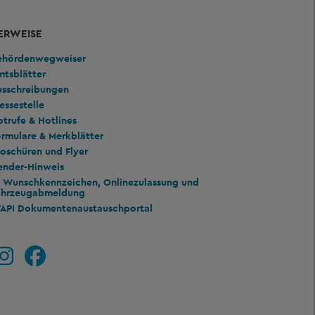
ERWEISE
ehördenwegweiser
mtsblätter
usschreibungen
essestelle
trufe & Hotlines
rmulare & Merkblätter
oschüren und Flyer
ender-Hinweis
Wunschkennzeichen, Onlinezulassung und
ahrzeugabmeldung
TAPI Dokumentenaustauschportal