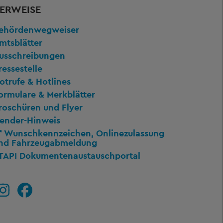
ERWEISE
ehördenwegweiser
mtsblätter
usschreibungen
ressestelle
otrufe & Hotlines
ormulare & Merkblätter
roschüren und Flyer
ender-Hinweis
Wunschkennzeichen, Onlinezulassung
nd Fahrzeugabmeldung
TAPI Dokumentenaustauschportal