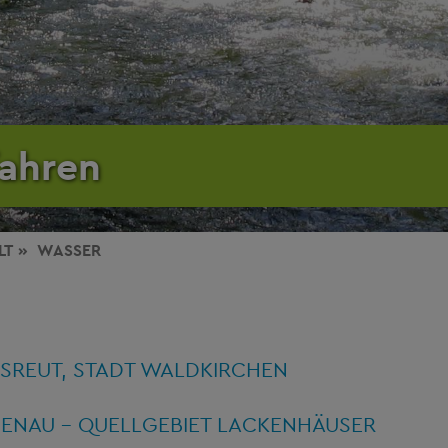
fahren
LT
WASSER
REUT, STADT WALDKIRCHEN
ENAU - QUELLGEBIET LACKENHÄUSER