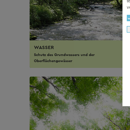
t
v
WASSER
Schutz des Grundwassers und der
Oberflächengewässer