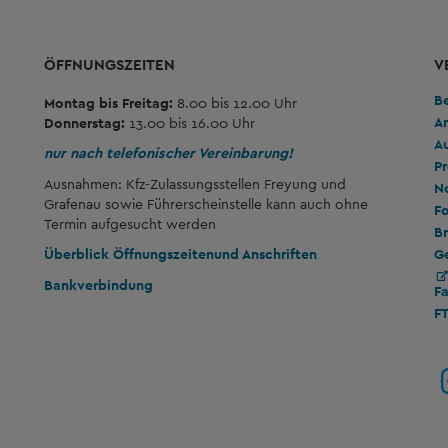
ÖFFNUNGSZEITEN
V
B
Montag bis Freitag:
8.00 bis 12.00 Uhr
A
Donnerstag:
13.00 bis 16.00 Uhr
A
nur nach telefonischer Vereinbarung!
Pr
Ausnahmen: Kfz-Zulassungsstellen Freyung und
No
Grafenau sowie Führerscheinstelle kann auch ohne
Fo
Termin aufgesucht werden
Br
G
Überblick Öffnungszeiten
und Anschriften
Bankverbindung
F
F