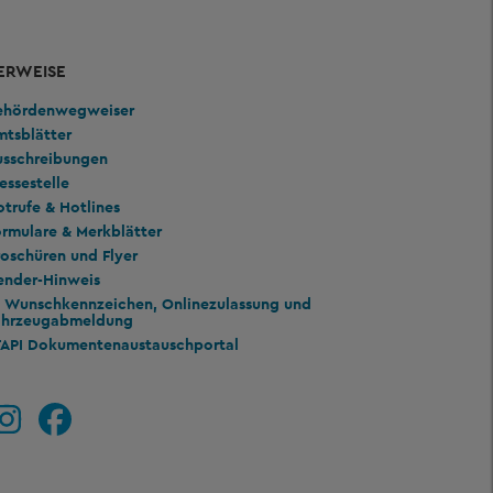
ERWEISE
ehördenwegweiser
mtsblätter
usschreibungen
essestelle
trufe & Hotlines
rmulare & Merkblätter
oschüren und Flyer
ender-Hinweis
Wunschkennzeichen, Onlinezulassung und
ahrzeugabmeldung
TAPI Dokumentenaustauschportal