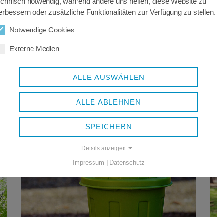
echnisch notwendig, während andere uns helfen, diese Website zu
erbessern oder zusätzliche Funktionalitäten zur Verfügung zu stellen.
Notwendige Cookies
Externe Medien
ALLE AUSWÄHLEN
NATUR
Schutz der Natur, Pflege der Landschaft, Erholung in
der freien Natur
ALLE ABLEHNEN
SPEICHERN
Details anzeigen
Impressum
|
Datenschutz