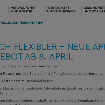
VERWALTUNG
WIRTSCHAFT
GESUNDHEI
UND POLITIK
UND TOURISMUS
UND SOZIAL
TUELLES ZUM THEMA VERKEHR
H FLEXIBLER – NEUE A
BOT AB 8. APRIL
yung-Grafenau wird weiterentwickelt:
Einsatz, das den Service für die Fahrgäste spürbar verbessert.
pp kostenlos zum Download bereit.
en klassischen öffentlichen Nahverkehr im Landkreis und ermöglic
stehen.
rken Software-Anbieter schafft der Landkreis die Grundlage für e