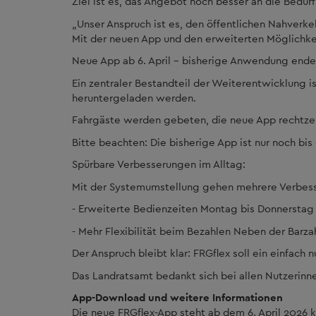
Ziel ist es, das Angebot noch besser an die Bedür
„Unser Anspruch ist es, den öffentlichen Nahverke
Mit der neuen App und den erweiterten Möglichkei
Neue App ab 6. April – bisherige Anwendung endet
Ein zentraler Bestandteil der Weiterentwicklung i
heruntergeladen werden.
Fahrgäste werden gebeten, die neue App rechtzeiti
Bitte beachten: Die bisherige App ist nur noch bis 
Spürbare Verbesserungen im Alltag:
Mit der Systemumstellung gehen mehrere Verbesse
- Erweiterte Bedienzeiten Montag bis Donnerstag 
- Mehr Flexibilität beim Bezahlen Neben der Barza
Der Anspruch bleibt klar: FRGflex soll ein einfach
Das Landratsamt bedankt sich bei allen Nutzerinn
App-Download und weitere Informationen
Die neue FRGflex-App steht ab dem 6. April 2026