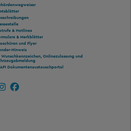
ehördenwegweiser
mtsblätter
usschreibungen
essestelle
trufe & Hotlines
rmulare & Merkblätter
oschüren und Flyer
ender-Hinweis
Wunschkennzeichen, Onlinezulassung und
ahrzeugabmeldung
TAPI Dokumentenaustauschportal