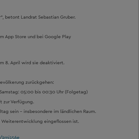
“, betont Landrat Sebastian Gruber.
 im App Store und bei Google Play
 8. April wird sie deaktiviert.
Bevölkerung zurückgehen:
 Samstag: 05:00 bis 00:30 Uhr (Folgetag)
t zur Verfügung.
Alltag sein – insbesondere im ländlichen Raum.
 Weiterentwicklung eingeflossen ist.
/2rni156e