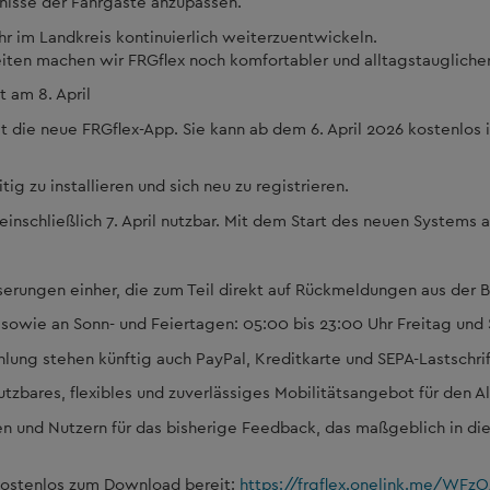
fnisse der Fahrgäste anzupassen.
hr im Landkreis kontinuierlich weiterzuentwickeln.
ten machen wir FRGflex noch komfortabler und alltagstauglicher
 am 8. April
st die neue FRGflex-App. Sie kann ab dem 6. April 2026 kostenlos
g zu installieren und sich neu zu registrieren.
einschließlich 7. April nutzbar. Mit dem Start des neuen Systems am
rungen einher, die zum Teil direkt auf Rückmeldungen aus der 
sowie an Sonn- und Feiertagen: 05:00 bis 23:00 Uhr Freitag und
hlung stehen künftig auch PayPal, Kreditkarte und SEPA-Lastschrif
 nutzbares, flexibles und zuverlässiges Mobilitätsangebot für den 
en und Nutzern für das bisherige Feedback, das maßgeblich in die
 kostenlos zum Download bereit:
https://frgflex.onelink.me/WFzO