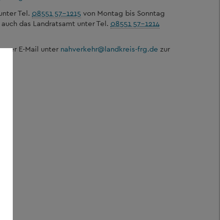
unter Tel.
08551 57-1215
von Montag bis Sonntag
 auch das Landratsamt unter Tel.
08551 57-1214
 per E-Mail unter
nahverkehr
@
landkreis-frg.de
zur