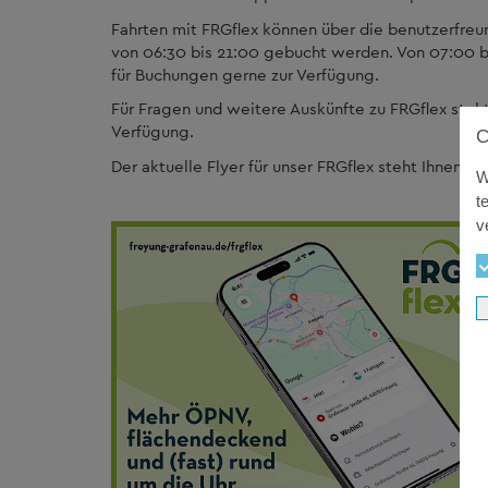
Fahrten mit FRGflex können über die benutzerfreun
von 06:30 bis 21:00 gebucht werden. Von 07:00 bi
für Buchungen gerne zur Verfügung.
Für Fragen und weitere Auskünfte zu FRGflex steh
Verfügung.
Der aktuelle Flyer für unser FRGflex steht Ihnen
hie
W
t
v