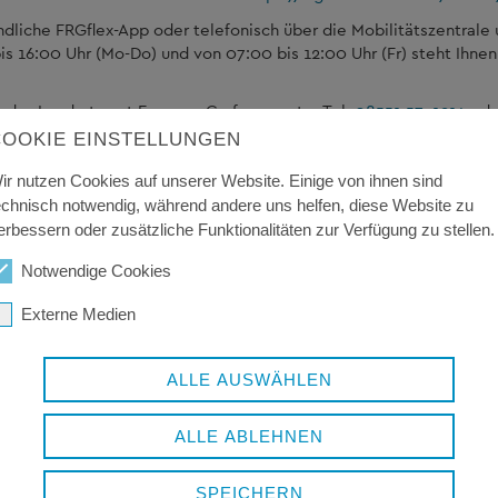
dliche FRGflex-App oder telefonisch über die Mobilitätszentrale 
s 16:00 Uhr (Mo-Do) und von 07:00 bis 12:00 Uhr (Fr) steht Ihnen
t das Landratsamt Freyung-Grafenau unter Tel.
08551 57-1214
oder
COOKIE EINSTELLUNGEN
r
zum Download bereit.
ir nutzen Cookies auf unserer Website. Einige von ihnen sind
echnisch notwendig, während andere uns helfen, diese Website zu
erbessern oder zusätzliche Funktionalitäten zur Verfügung zu stellen.
Notwendige Cookies
Externe Medien
ALLE AUSWÄHLEN
ALLE ABLEHNEN
SPEICHERN