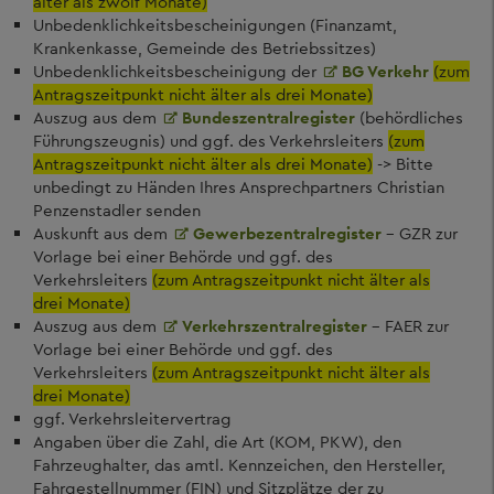
älter als zwölf Monate)
Unbedenklichkeitsbescheinigungen (Finanzamt,
Krankenkasse, Gemeinde des Betriebssitzes)
Unbedenklichkeitsbescheinigung der
BG Verkehr
(zum
Antragszeitpunkt nicht älter als drei Monate)
Auszug aus dem
Bundeszentralregister
(behördliches
Führungszeugnis) und ggf. des Verkehrsleiters
(zum
Antragszeitpunkt nicht älter als drei Monate)
-> Bitte
unbedingt zu Händen Ihres Ansprechpartners Christian
Penzenstadler senden
Auskunft aus dem
Gewerbezentralregister
- GZR zur
Vorlage bei einer Behörde und ggf. des
Verkehrsleiters
(zum Antragszeitpunkt nicht älter als
drei Monate)
Auszug aus dem
Verkehrszentralregister
- FAER zur
Vorlage bei einer Behörde und ggf. des
Verkehrsleiters
(zum Antragszeitpunkt nicht älter als
drei Monate)
ggf. Verkehrsleitervertrag
Angaben über die Zahl, die Art (KOM, PKW), den
Fahrzeughalter, das amtl. Kennzeichen, den Hersteller,
Fahrgestellnummer (FIN) und Sitzplätze der zu