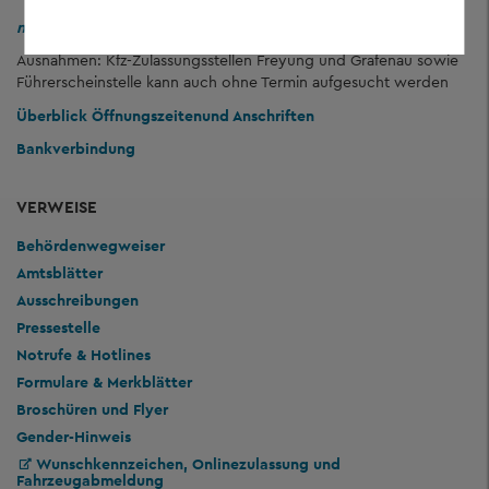
nur nach telefonischer Vereinbarung!
Ausnahmen: Kfz-Zulassungsstellen Freyung und Grafenau sowie
Führerscheinstelle kann auch ohne Termin aufgesucht werden
Überblick Öffnungszeiten
und Anschriften
Bankverbindung
VERWEISE
Behördenwegweiser
Amtsblätter
Ausschreibungen
Pressestelle
Notrufe & Hotlines
Formulare & Merkblätter
Broschüren und Flyer
Gender-Hinweis
Wunschkennzeichen, Onlinezulassung und
Fahrzeugabmeldung