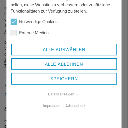
helfen, diese Website zu verbessern oder zusätzliche
Dienstgebäude Königsfeld
Funktionalitäten zur Verfügung zu stellen.
Grafenauer Straße 44
94078 Freyung
Notwendige Cookies
Telefon:
+ 49 8551 57-0
Telefax:
+ 49 8551 57-4507
Externe Medien
Dienstgebäude Wolfstein
Wolfkerstraße 3
ALLE AUSWÄHLEN
94078 Freyung
Telefon:
+ 49 8551 57-0
ALLE ABLEHNEN
Telefax:
+ 49 8551 57-4506
Landratsamt Freyung-Grafenau
SPEICHERN
Pressestelle
Sicheres Kontaktformular
Details anzeigen
Impressum
|
Datenschutz
ÖFFNUNGSZEITEN
Montag bis Freitag:
8.00 bis 12.00 Uhr
Donnerstag:
13.00 bis 16.00 Uhr