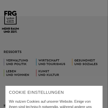
RESSORTS
VERWALTUNG
WIRTSCHAFT
GESUNDHEIT
UND POLITIK
UND TOURISMUS
UND SOZIALES
LEBEN
KUNST
UND WOHNEN
UND KULTUR
COOKIE EINSTELLUNGEN
Wir nutzen Cookies auf unserer Website. Einige von
KONTAKT
ihnen sind technisch notwendig, während andere uns