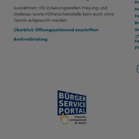
Pr
Ausnahmen: Kfz-Zulassungsstellen Freyung und
No
Grafenau sowie Führerscheinstelle kann auch ohne
Fo
Termin aufgesucht werden
Br
G
Überblick Öffnungszeiten
und Anschriften
Bankverbindung
F
F