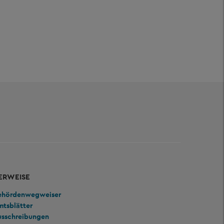
ERWEISE
ehördenwegweiser
mtsblätter
usschreibungen