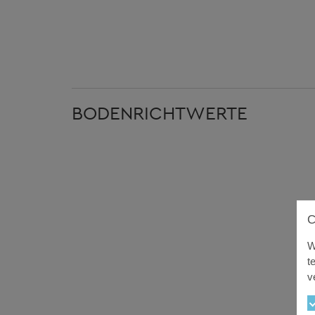
BODENRICHTWERTE
W
t
v