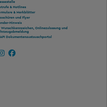
essestelle
trufe & Hotlines
rmulare & Merkblätter
oschüren und Flyer
ender-Hinweis
Wunschkennzeichen, Onlinezulassung und
ahrzeugabmeldung
TAPI Dokumentenaustauschportal