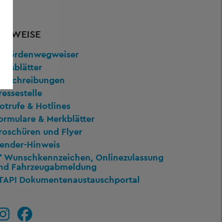
ERWEISE
ehördenwegweiser
mtsblätter
usschreibungen
ressestelle
otrufe & Hotlines
ormulare & Merkblätter
roschüren und Flyer
ender-Hinweis
Wunschkennzeichen, Onlinezulassung
nd Fahrzeugabmeldung
TAPI Dokumentenaustauschportal