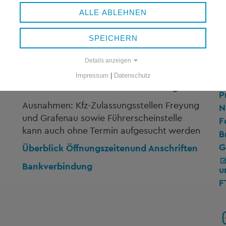
ALLE ABLEHNEN
ÖFFNUNGSZEITEN
V
SPEICHERN
B
Montag bis Freitag:
8.00 bis 12.00 Uhr
Details anzeigen
A
Donnerstag:
13.00 bis 16.00 Uhr
Impressum
|
Datenschutz
A
nur nach telefonischer Vereinbarung!
P
Ausnahmen: Kfz-Zulassungsstellen Freyung
N
und Grafenau sowie Führerscheinstelle
F
kann auch ohne Termin aufgesucht werden
B
G
Überblick Öffnungszeiten
und Anschriften
Bankverbindung
u
F