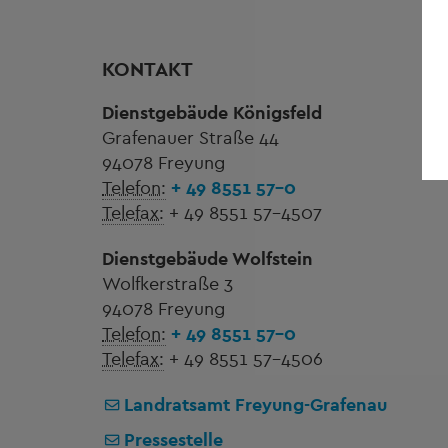
KONTAKT
Dienstgebäude Königsfeld
Grafenauer Straße 44
94078 Freyung
Telefon:
+ 49 8551 57-0
Telefax:
+ 49 8551 57-4507
Dienstgebäude Wolfstein
Wolfkerstraße 3
94078 Freyung
Telefon:
+ 49 8551 57-0
Telefax:
+ 49 8551 57-4506
Landratsamt Freyung-Grafenau
Pressestelle