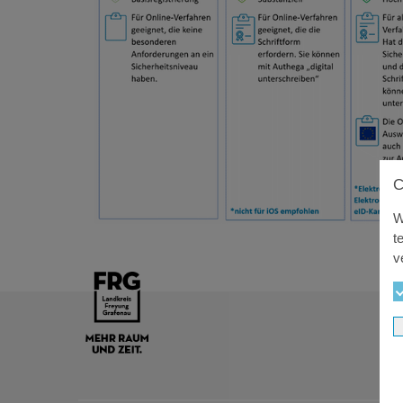
W
t
v