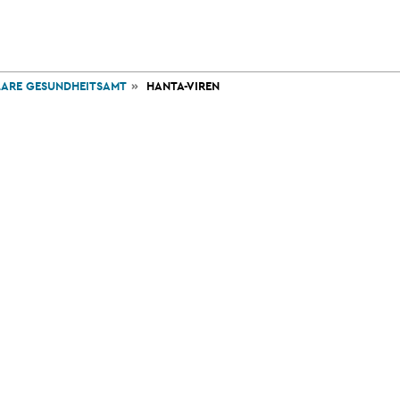
VERWALTUNG
WIRTSCHAFT
GESUNDHEI
UND POLITIK
UND TOURISMUS
UND SOZIAL
ARE GESUNDHEITSAMT
HANTA-VIREN