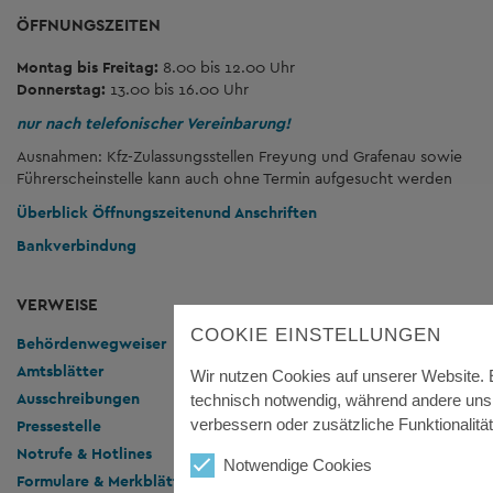
ÖFFNUNGSZEITEN
Montag bis Freitag:
8.00 bis 12.00 Uhr
Donnerstag:
13.00 bis 16.00 Uhr
nur nach telefonischer Vereinbarung!
Ausnahmen: Kfz-Zulassungsstellen Freyung und Grafenau sowie
Führerscheinstelle kann auch ohne Termin aufgesucht werden
Überblick Öffnungszeiten
und Anschriften
Bankverbindung
VERWEISE
COOKIE EINSTELLUNGEN
Behördenwegweiser
Amtsblätter
Wir nutzen Cookies auf unserer Website. E
Ausschreibungen
technisch notwendig, während andere uns 
verbessern oder zusätzliche Funktionalität
Pressestelle
Notrufe & Hotlines
Notwendige Cookies
Formulare & Merkblätter