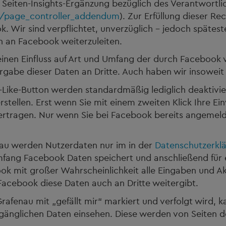
Seiten-Insights-Ergänzung bezüglich des Verantwortli
s/page_controller_addendum
). Zur Erfüllung dieser R
k. Wir sind verpflichtet, unverzüglich – jedoch spätes
n an Facebook weiterzuleiten.
nen Einfluss auf Art und Umfang der durch Facebook v
abe dieser Daten an Dritte. Auch haben wir insoweit k
-Like-Button werden standardmäßig lediglich deaktivie
tellen. Erst wenn Sie mit einem zweiten Klick Ihre Ein
ertragen. Nur wenn Sie bei Facebook bereits angemeldet
au werden Nutzerdaten nur im in der
Datenschutzerkl
mfang Facebook Daten speichert und anschließend für 
 mit großer Wahrscheinlichkeit alle Eingaben und Ak
Facebook diese Daten auch an Dritte weitergibt.
rafenau mit „gefällt mir“ markiert und verfolgt wird,
zugänglichen Daten einsehen. Diese werden von Seiten 