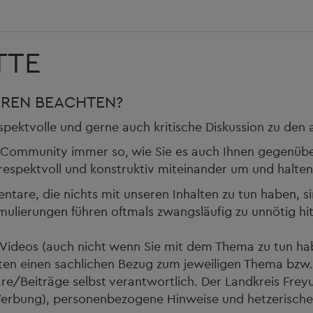
TTE
EREN BEACHTEN?
espektvolle und gerne auch kritische Diskussion zu den
er Community immer so, wie Sie es auch Ihnen gegenüb
espektvoll und konstruktiv miteinander um und halten 
are, die nichts mit unseren Inhalten zu tun haben, s
ulierungen führen oftmals zwangsläufig zu unnötig hitz
r Videos (auch nicht wenn Sie mit dem Thema zu tun ha
en einen sachlichen Bezug zum jeweiligen Thema bzw.
tare/Beiträge selbst verantwortlich. Der Landkreis Fr
erbung), personenbezogene Hinweise und hetzerische B