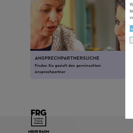
W
t
v
ANSPRECHPARTNERSUCHE
Finden Sie gezielt den gewünschten
Ansprechpartner