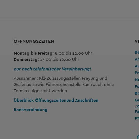
ÖFFNUNGSZEITEN
V
B
Montag bis Freitag:
8.00 bis 12.00 Uhr
A
Donnerstag:
13.00 bis 16.00 Uhr
A
nur nach telefonischer Vereinbarung!
Pr
Ausnahmen: Kfz-Zulassungsstellen Freyung und
No
Grafenau sowie Führerscheinstelle kann auch ohne
Fo
Termin aufgesucht werden
Br
G
Überblick Öffnungszeiten
und Anschriften
Bankverbindung
F
F