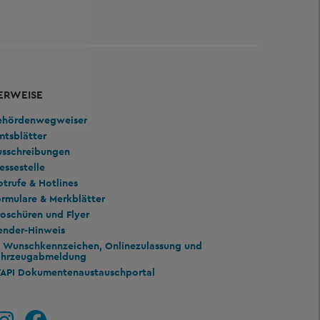
ERWEISE
ehördenwegweiser
mtsblätter
usschreibungen
essestelle
trufe & Hotlines
rmulare & Merkblätter
oschüren und Flyer
ender-Hinweis
Wunschkennzeichen, Onlinezulassung und
ahrzeugabmeldung
TAPI Dokumentenaustauschportal